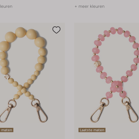
leuren
+ meer kleuren
e maten
Laatste maten