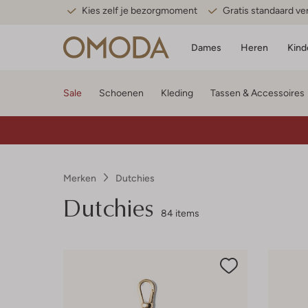
Kies zelf je bezorgmoment
Gratis standaard v
Dames
Heren
Kind
Sale
Schoenen
Kleding
Tassen & Accessoires
Merken
Dutchies
Dutchies
84 items