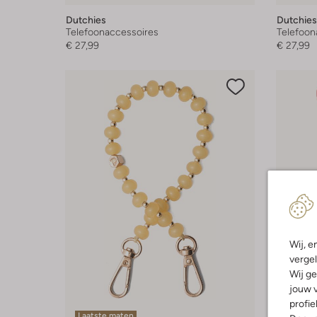
Dutchies
Dutchies
Telefoonaccessoires
Telefoon
€ 27,99
€ 27,99
Wij, e
vergel
Wij ge
jouw v
profie
Laatste maten