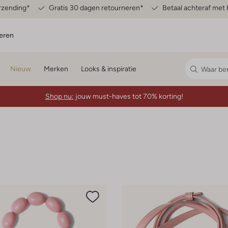
erzending*
Gratis 30 dagen retourneren*
Betaal achteraf met 
eren
Nieuw
Merken
Looks & inspiratie
Shop nu:
jouw must-haves tot 70% korting!