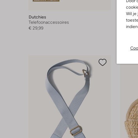
Door o
cooki
Wil je
Dutchies
Dutchies
toeste
Telefoonaccessoires
Telefoon
indie
€ 29,99
€ 39,99
+ meer k
Coo