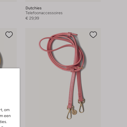
Dutchies
Telefoonaccessoires
€ 29,99
rt, om
om een
ies.