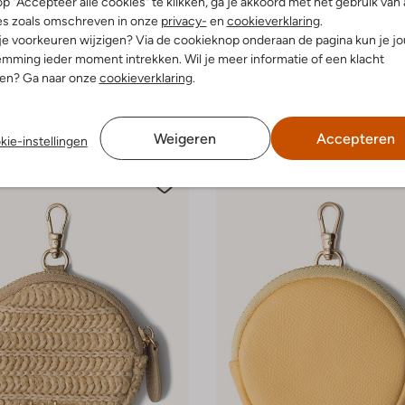
p "Accepteer alle cookies" te klikken, ga je akkoord met het gebruik van 
es zoals omschreven in onze
privacy-
en
cookieverklaring
.
 je voorkeuren wijzigen? Via de cookieknop onderaan de pagina kun je j
Dutchies
mming ieder moment intrekken. Wil je meer informatie of een klacht
accessoires
Telefoonaccessoires
nen? Ga naar onze
cookieverklaring
.
€ 34,99
leuren
+ meer kleuren
Weigeren
Accepteren
kie-instellingen