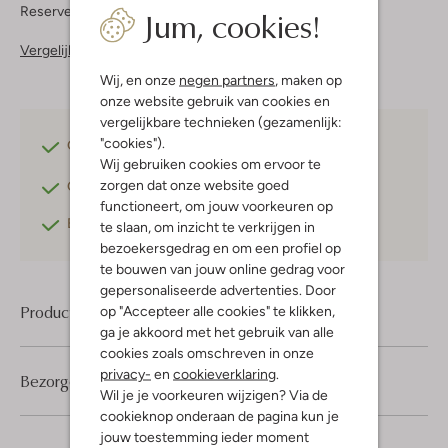
Jum, cookies!
Reserveer direct in een van onze 37 boutiques
Vergelijkbare items
Wij, en onze
negen partners
, maken op
onze website gebruik van cookies en
vergelijkbare technieken (gezamenlijk:
"cookies").
Gratis verzending
vanaf €75,-
Wij gebruiken cookies om ervoor te
zorgen dat onze website goed
Gratis retourneren
binnen 30 dagen*
functioneert, om jouw voorkeuren op
Betaal achteraf
met Klarna
te slaan, om inzicht te verkrijgen in
bezoekersgedrag en om een profiel op
te bouwen van jouw online gedrag voor
gepersonaliseerde advertenties. Door
Product informatie
op "Accepteer alle cookies" te klikken,
ga je akkoord met het gebruik van alle
cookies zoals omschreven in onze
privacy-
en
cookieverklaring
.
Bezorgen & retourneren
Wil je je voorkeuren wijzigen? Via de
cookieknop onderaan de pagina kun je
jouw toestemming ieder moment