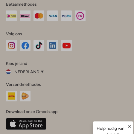
Betaalmethodes
Volg ons
Omoda
Omoda
Omoda
Omoda
Omoda
Kies je land
Instagram
Facebook
TikTok
LinkedIn
YouTube
NEDERLAND
Kies
Verzendmethodes
je
Sluit
land
Nederland
België
(Nederlands)
Download onze Omoda app
Belgique
(Français)
Deutschland