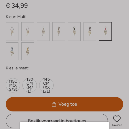
€ 34,99
Kleur:
Multi
Kies je maat:
130
145
115C
CM
CM
M(X
(M/
(XX
S/S)
L)
L/L)
Voeg toe
Bekijk voorraad in boutiques
Favoriet