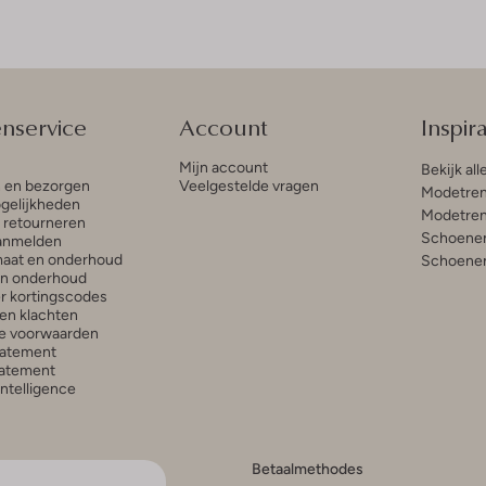
enservice
Account
Inspira
Mijn account
Bekijk all
n en bezorgen
Veelgestelde vragen
Modetren
gelijkheden
Modetren
n retourneren
Schoenen
anmelden
aat en onderhoud
Schoenen
en onderhoud
r kortingscodes
en klachten
e voorwaarden
tatement
atement
 Intelligence
Betaalmethodes