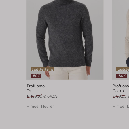
Laatste items
Laatste
-50%
-30%
Profuomo
Profuom
Trui
Coltrui
€ 129,99
€ 64,99
€ 99,95
+ meer kleuren
+ meer k