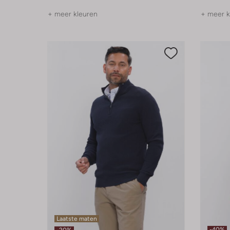
+ meer kleuren
+ meer k
Laatste maten
-40%