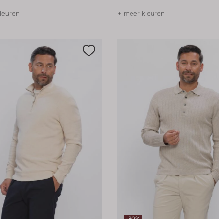
leuren
+ meer kleuren
-30%