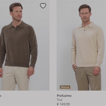
Nieuw
o
Profuomo
Trui
€ 149,99