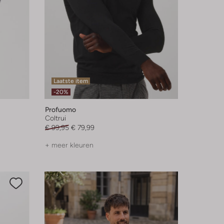
Laatste item
-20%
Profuomo
Coltrui
€ 99,95
€ 79,99
+ meer kleuren