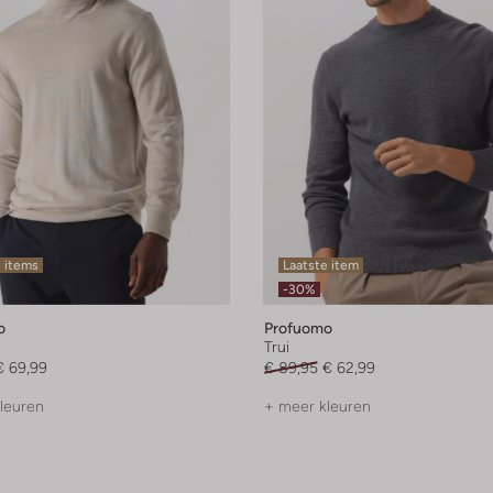
 items
Laatste item
-30%
o
Profuomo
Trui
€ 69,99
€ 89,95
€ 62,99
leuren
+ meer kleuren