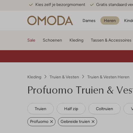
Kies zelf je bezorgmoment
Gratis standaard v
Dames
Heren
Kind
Sale
Schoenen
Kleding
Tassen & Accessoires
Kleding
Truien & Vesten
Truien & Vesten Heren
Profuomo
Truien & Ves
Truien
Half zip
Coltruien
Profuomo
Gebreide truien