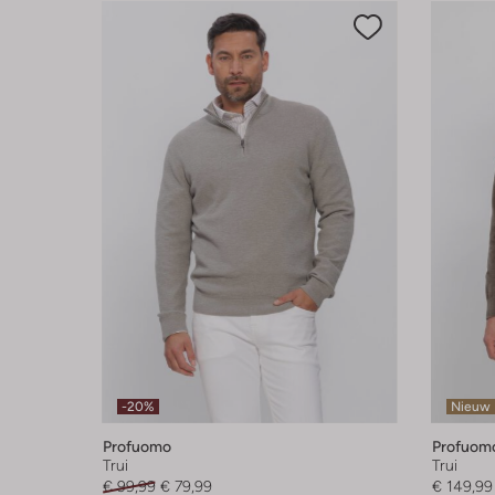
-20%
Nieuw
Profuomo
Profuom
Trui
Trui
€ 99,99
€ 79,99
€ 149,99