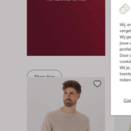
-40%
Wij, e
vergel
Profuom
Wij ge
Vest
jouw v
€ 169,99
profie
Door o
cooki
Wil je
toeste
Shop hier
indie
Coo