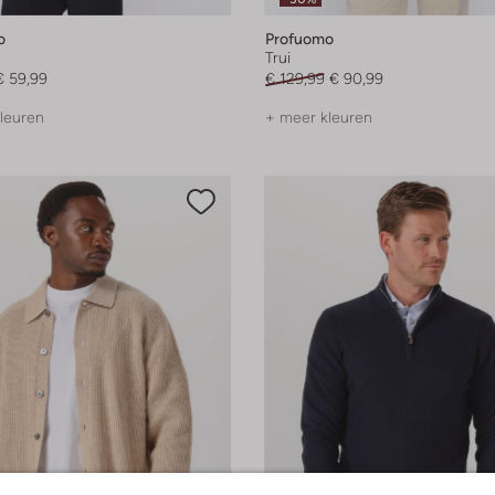
o
Profuomo
Trui
€ 59,99
€ 129,99
€ 90,99
leuren
+ meer kleuren