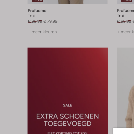
-20%
Profuomo
Profuom
Trui
Trui
€ 99,99
€ 79,99
€ 99,99
+ meer kleuren
+ meer k