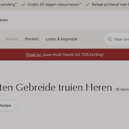
erzending*
Gratis 30 dagen retourneren*
Betaal achteraf met 
eren
Nieuw
Merken
Looks & inspiratie
Shop nu:
jouw must-haves tot 70% korting!
ten Gebreide truien Heren
18 item
Vesten