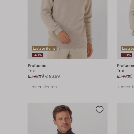
Laatste items
Laatst
-40%
-30%
Profuomo
Profuom
Trui
Trui
€ 139,99
€ 83,99
€ 119,95
+ meer kleuren
+ meer k