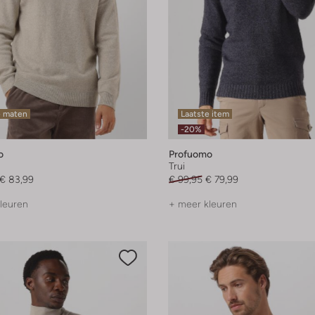
e maten
Laatste item
-20%
o
Profuomo
Trui
€ 83,99
€ 99,95
€ 79,99
leuren
+ meer kleuren