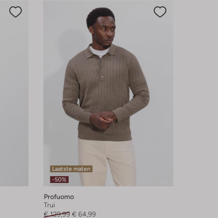
Laatste maten
-50%
Profuomo
Trui
€ 129,99
€ 64,99