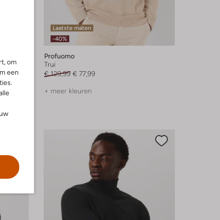
Laatste maten
-40%
Profuomo
rt, om
Trui
om een
€ 129,99
€ 77,99
ies.
+ meer kleuren
alle
ouw