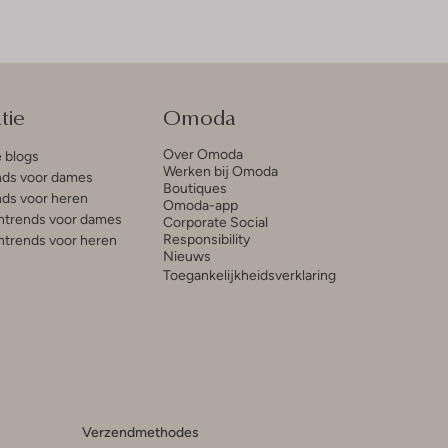
tie
Omoda
Over Omoda
e blogs
Werken bij Omoda
ds voor dames
Boutiques
ds voor heren
Omoda-app
trends voor dames
Corporate Social
Responsibility
trends voor heren
Nieuws
Toegankelijkheidsverklaring
Verzendmethodes