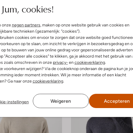
Jum, cookies!
Laatste maten
n onze
negen partners
, maken op onze website gebruik van cookies en
ijkbare technieken (gezamenlijk: "cookies").
o
Profuomo
bruiken cookies om ervoor te zorgen dat onze website goed functionee
Trui
oorkeuren op te slaan, om inzicht te verkrijgen in bezoekersgedrag en 
€ 101,99
€ 99,99
l op te bouwen van jouw online gedrag voor gepersonaliseerde advertent
+ meer kleuren
p "Accepteer alle cookies" te klikken, ga je akkoord met het gebruik van 
es zoals omschreven in onze
privacy-
en
cookieverklaring
.
 je voorkeuren wijzigen? Via de cookieknop onderaan de pagina kun je j
mming ieder moment intrekken. Wil je meer informatie of een klacht
nen? Ga naar onze
cookieverklaring
.
Weigeren
Accepteren
kie-instellingen