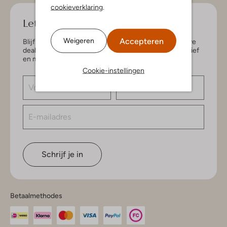
cookieverklaring
.
Let's keep in touch!
Accepteren
Weigeren
Blijf op de hoogte van de nieuwste items en exclusieve
deals, speciaal voor jou. Schrijf je in voor de nieuwsbrief
en maak kans op € 150,- shoptegoed.
Cookie-instellingen
Schrijf je in
Betaalmethodes