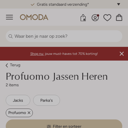
Gratis standaard verzending*
Menu
Shop nu:
jouw must-haves tot 70% korting!
Terug
Profuomo
Jassen Heren
2 items
Jacks
Parka's
Profuomo
Filter en sorteer