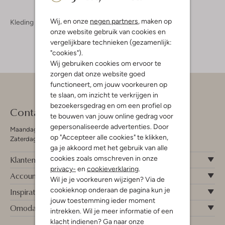
Wij, en onze
negen partners
, maken op
Kleding
Jassen
Jassen Heren
onze website gebruik van cookies en
vergelijkbare technieken (gezamenlijk:
"cookies").
Wij gebruiken cookies om ervoor te
zorgen dat onze website goed
functioneert, om jouw voorkeuren op
te slaan, om inzicht te verkrijgen in
bezoekersgedrag en om een profiel op
Contact
te bouwen van jouw online gedrag voor
gepersonaliseerde advertenties. Door
Maandag - Vrijdag 09:00 - 19:00 uur
op "Accepteer alle cookies" te klikken,
Zaterdag 09:00 - 17:00 uur
ga je akkoord met het gebruik van alle
cookies zoals omschreven in onze
Klantenservice
privacy-
en
cookieverklaring
.
Account
Wil je je voorkeuren wijzigen? Via de
cookieknop onderaan de pagina kun je
Inspiratie
jouw toestemming ieder moment
Omoda
intrekken. Wil je meer informatie of een
klacht indienen? Ga naar onze