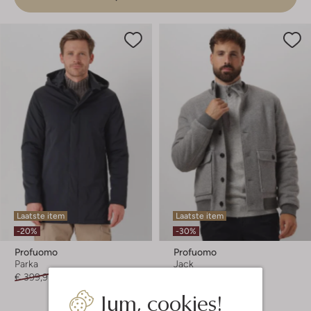
Laatste item
Laatste item
-20%
-30%
Profuomo
Profuomo
Parka
Jack
€ 399,95
€ 319,99
€ 299,95
€ 209,99
Jum, cookies!