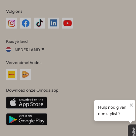
Volg ons
Omoda
Omoda
Omoda
Omoda
Omoda
Kies je land
Instagram
Facebook
TikTok
LinkedIn
YouTube
NEDERLAND
Kies
Verzendmethodes
je
Sluit
land
Nederland
België
(Nederlands)
Download onze Omoda app
Belgique
(Français)
Deutschland