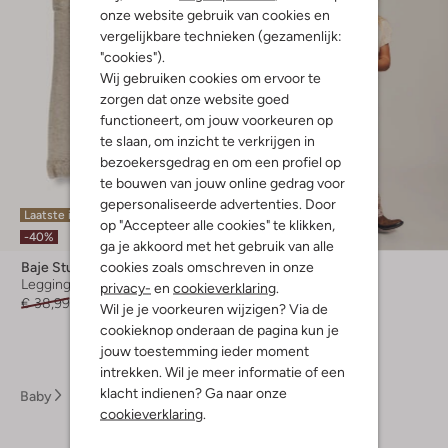
onze website gebruik van cookies en
vergelijkbare technieken (gezamenlijk:
"cookies").
Wij gebruiken cookies om ervoor te
zorgen dat onze website goed
functioneert, om jouw voorkeuren op
te slaan, om inzicht te verkrijgen in
bezoekersgedrag en om een profiel op
te bouwen van jouw online gedrag voor
gepersonaliseerde advertenties. Door
Laatste item
Laatste item
op "Accepteer alle cookies" te klikken,
-40%
-60%
ga je akkoord met het gebruik van alle
cookies zoals omschreven in onze
Baje Studio
Baje Studio
Legging
Flared broek
privacy-
en
cookieverklaring
.
€ 38,99
€ 22,99
€ 33,95
€ 13,99
Wil je je voorkeuren wijzigen? Via de
cookieknop onderaan de pagina kun je
jouw toestemming ieder moment
intrekken. Wil je meer informatie of een
klacht indienen? Ga naar onze
Baby
Babykleding
Broeken Baby
cookieverklaring
.