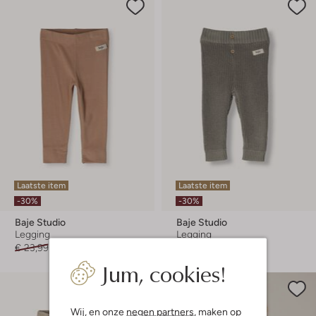
Laatste item
Laatste item
-30%
-30%
Baje Studio
Baje Studio
Legging
Legging
€ 23,99
€ 16,99
€ 38,99
€ 26,99
Jum, cookies!
Wij, en onze
negen partners
, maken op