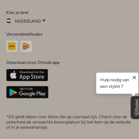
Omoda
Omoda
Omoda
Omoda
Omoda
Kies je land
Instagram
Facebook
TikTok
LinkedIn
YouTube
NEDERLAND
Kies
Verzendmethodes
je
Sluit
land
Nederland
België
(Nederlands)
Download onze Omoda app
Belgique
(Français)
Deutschland
*Dit geldt alleen voor items die op voorraad zijn. Check voor de
zekerheid de verwachte bezorgdatum bij het item op de website
of in je winkelmandje.