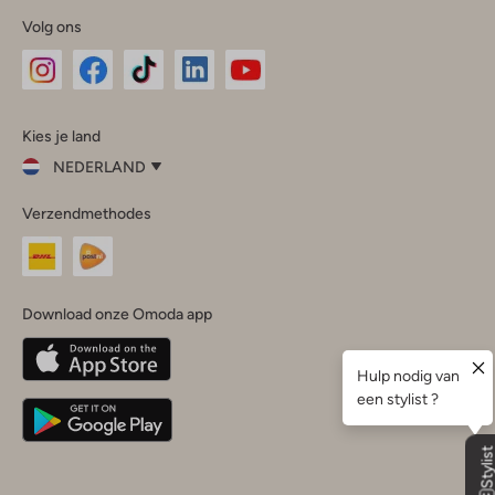
Volg ons
Omoda
Omoda
Omoda
Omoda
Omoda
Kies je land
Instagram
Facebook
TikTok
LinkedIn
YouTube
NEDERLAND
Kies
Verzendmethodes
je
Sluit
land
Nederland
België
(Nederlands)
Download onze Omoda app
Belgique
(Français)
Deutschland