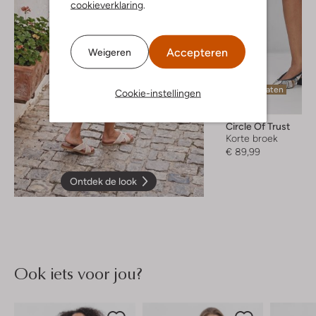
cookieverklaring
.
Accepteren
Weigeren
Laatste maten
Cookie-instellingen
Circle Of Trust
Korte broek
€ 89,99
Ontdek de look
Ook iets voor jou?