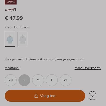
-20%
€ 59,99
€ 47,99
Kleur:
Lichtblauw
Kies je maat:
Dit item valt normaal, kies je eigen maat
Maattabel
Maat uitverkocht?
XS
S
M
L
XL
Voeg toe
Favoriet