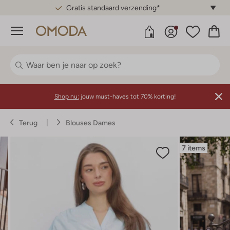
Gratis standaard verzending*
Menu
Shop nu:
jouw must-haves tot 70% korting!
Terug
Blouses Dames
7 items