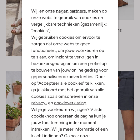
Wij, en onze
negen partners
, maken op
onze website gebruik van cookies en
vergelijkbare technieken (gezamenlijk:
By-Bar
Wide jeans
"cookies").
€ 159,99
Wij gebruiken cookies om ervoor te
zorgen dat onze website goed
Ontdek de look
functioneert, om jouw voorkeuren op
te slaan, om inzicht te verkrijgen in
bezoekersgedrag en om een profiel op
te bouwen van jouw online gedrag voor
gepersonaliseerde advertenties. Door
op "Accepteer alle cookies" te klikken,
ga je akkoord met het gebruik van alle
cookies zoals omschreven in onze
privacy-
en
cookieverklaring
.
Wil je je voorkeuren wijzigen? Via de
cookieknop onderaan de pagina kun je
jouw toestemming ieder moment
intrekken. Wil je meer informatie of een
klacht indienen? Ga naar onze