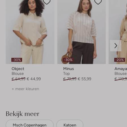
-30%
-30%
-20%
Object
Minus
Amaya
Blouse
Top
Blouse
€ 64,99
€ 44,99
€ 79,99
€ 55,99
€ 119,
+ meer kleuren
Bekijk meer
Msch Copenhagen
Katoen