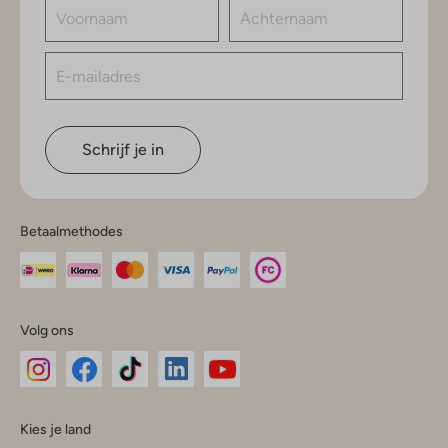
Schrijf je in
Betaalmethodes
Volg ons
Omoda
Omoda
Omoda
Omoda
Omoda
Kies je land
Instagram
Facebook
TikTok
LinkedIn
YouTube