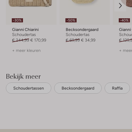
-30%
-50%
-40%
Gianni Chiarini
Becksondergaard
Gianni 
Schoudertas
Schoudertas
Schou
€ 244,99
€ 170,99
€ 69,99
€ 34,99
€ 129,
+ meer kleuren
+ meer
Bekijk meer
Schoudertassen
Becksondergaard
Raffia