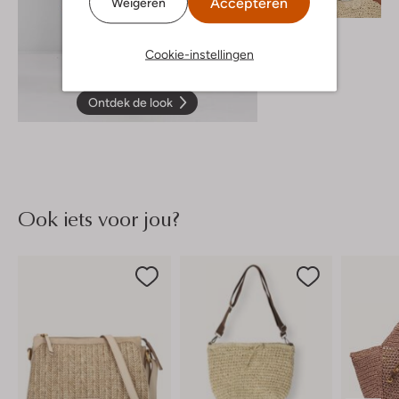
Accepteren
Weigeren
Y.a.s.
Mini jurk
Cookie-instellingen
€ 69,99
Ontdek de look
Ook iets voor jou?