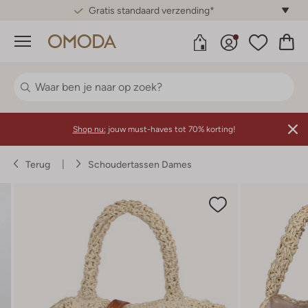
Gratis standaard verzending*
Menu
Shop nu:
jouw must-haves tot 70% korting!
Terug
Schoudertassen Dames