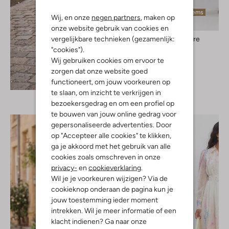
Laatste items
Wij, en onze
negen partners
, maken op
onze website gebruik van cookies en
vergelijkbare technieken (gezamenlijk:
Co'couture
Midi jurk
"cookies").
€ 149,99
Wij gebruiken cookies om ervoor te
zorgen dat onze website goed
Ontdek de look
functioneert, om jouw voorkeuren op
te slaan, om inzicht te verkrijgen in
bezoekersgedrag en om een profiel op
te bouwen van jouw online gedrag voor
gepersonaliseerde advertenties. Door
op "Accepteer alle cookies" te klikken,
ga je akkoord met het gebruik van alle
cookies zoals omschreven in onze
privacy-
en
cookieverklaring
.
Wil je je voorkeuren wijzigen? Via de
cookieknop onderaan de pagina kun je
jouw toestemming ieder moment
intrekken. Wil je meer informatie of een
klacht indienen? Ga naar onze