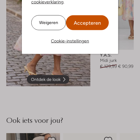
cookieverklaring
.
Accepteren
Weigeren
Cookie-instellingen
-30%
Y.a.s.
Midi jurk
€ 129,99
€ 90,99
Ontdek de look
Ook iets voor jou?