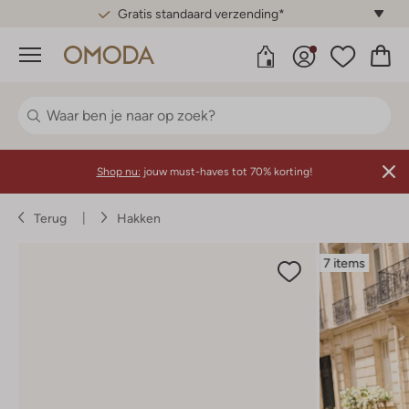
Gratis standaard verzending*
Menu
Shop nu:
jouw must-haves tot 70% korting!
Terug
Hakken
7 items