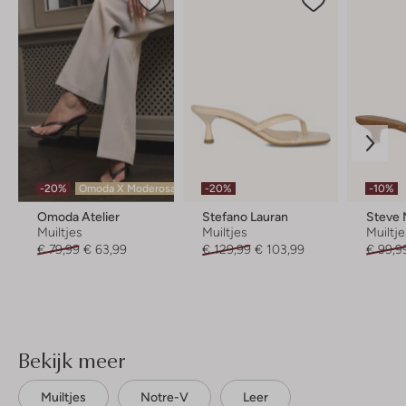
-20%
Omoda X Moderosa
-20%
-10%
Omoda Atelier
Stefano Lauran
Steve
Muiltjes
Muiltjes
Muiltj
€ 79,99
€ 63,99
€ 129,99
€ 103,99
€ 99,9
Bekijk meer
Muiltjes
Notre-V
Leer