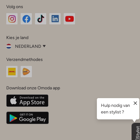
Volg ons
Omoda
Omoda
Omoda
Omoda
Omoda
Kies je land
Instagram
Facebook
TikTok
LinkedIn
YouTube
NEDERLAND
Kies
Verzendmethodes
je
Sluit
land
Nederland
België
(Nederlands)
Download onze Omoda app
Belgique
(Français)
Deutschland