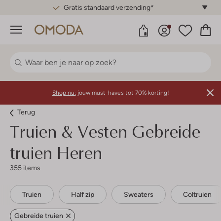
Gratis standaard verzending*
Menu
Shop nu:
jouw must-haves tot 70% korting!
Terug
Truien & Vesten Gebreide
truien Heren
355 items
Truien
Half zip
Sweaters
Coltruien
Gebreide truien