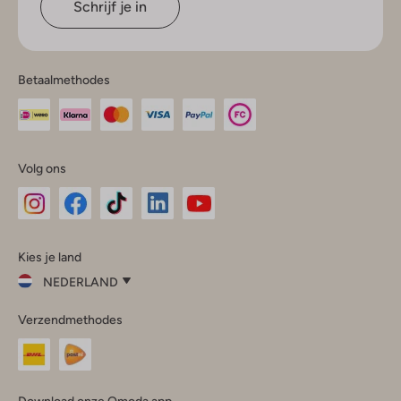
Schrijf je in
Betaalmethodes
Volg ons
Omoda
Omoda
Omoda
Omoda
Omoda
Kies je land
Instagram
Facebook
TikTok
LinkedIn
YouTube
NEDERLAND
Kies
Verzendmethodes
je
Sluit
land
Nederland
België
(Nederlands)
Download onze Omoda app