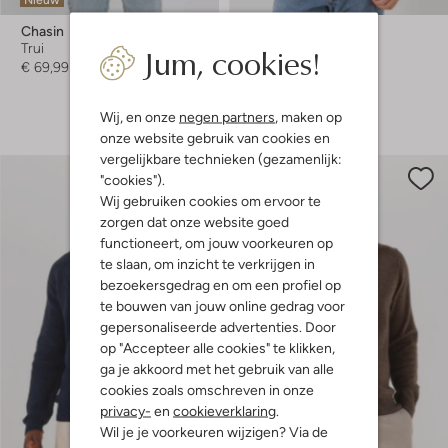
Chasin
Selected Men
Jum, cookies!
Trui
Trui
€ 69,99
€ 59,99
+ meer kleuren
Wij, en onze
negen partners
, maken op
onze website gebruik van cookies en
vergelijkbare technieken (gezamenlijk:
"cookies").
Wij gebruiken cookies om ervoor te
zorgen dat onze website goed
functioneert, om jouw voorkeuren op
te slaan, om inzicht te verkrijgen in
bezoekersgedrag en om een profiel op
te bouwen van jouw online gedrag voor
gepersonaliseerde advertenties. Door
op "Accepteer alle cookies" te klikken,
ga je akkoord met het gebruik van alle
cookies zoals omschreven in onze
privacy-
en
cookieverklaring
.
Wil je je voorkeuren wijzigen? Via de