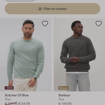
Filter en sorteer
-50%
Nieuw
Butcher Of Blue
Barbour
Trui
Trui
€ 129,95
€ 64,99
€ 149,99