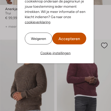
cookieknop onderaan de pagina kun je
jouw toestemming ieder moment
Anerkjendt
Barbour
intrekken. Wil je meer informatie of een
Trui
Trui
klacht indienen? Ga naar onze
€ 99,99
€ 149,99
cookieverklaring
.
+ meer kleuren
+ meer kleuren
Accepteren
Weigeren
Cookie-instellingen