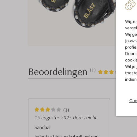
Wij, e
vergel
Wij ge
jouw v
profie
Door o
cooki
Wil je
Beoordelingen
(1)
1
3
3
/5
toeste
indie
Sterren
Coo
3
(3)
S
15 augustus 2025
door Leicht
t
Sandaal
e
Inderdaad de sandaal valt wel een