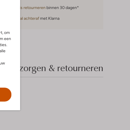
Gratis retourneren
binnen 30 dagen*
Betaal achteraf
met Klarna
rt, om
om een
ies.
alle
ouw
Bezorgen & retourneren