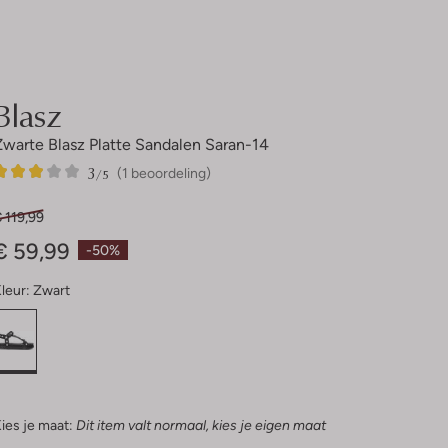
Blasz
Zwarte Blasz Platte Sandalen Saran-14
3
1
3
/5
(1 beoordeling)
Sterren
 119,99
€ 59,99
-50%
leur:
Zwart
ies je maat:
Dit item valt normaal, kies je eigen maat