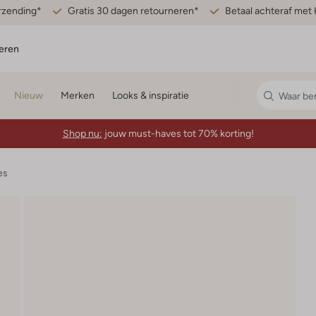
erzending*
Gratis 30 dagen retourneren*
Betaal achteraf met 
eren
Nieuw
Merken
Looks & inspiratie
Shop nu:
jouw must-haves tot 70% korting!
es