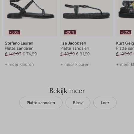
-50%
-20%
-30%
Stefano Lauran
Ilse Jacobsen
Kurt Gei
Platte sandalen
Platte sandalen
Platte sa
€ 149,99
€ 74,99
€ 39,99
€ 31,99
€ 199,99
+ meer kleuren
+ meer kleuren
+ meer k
Bekijk meer
Platte sandalen
Blasz
Leer