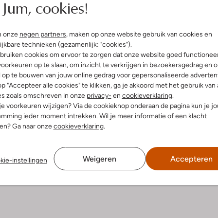
Jum, cookies!
n onze
negen partners
, maken op onze website gebruik van cookies en
ijkbare technieken (gezamenlijk: "cookies").
bruiken cookies om ervoor te zorgen dat onze website goed functionee
oorkeuren op te slaan, om inzicht te verkrijgen in bezoekersgedrag en 
l op te bouwen van jouw online gedrag voor gepersonaliseerde advertent
p "Accepteer alle cookies" te klikken, ga je akkoord met het gebruik van 
es zoals omschreven in onze
privacy-
en
cookieverklaring
.
 je voorkeuren wijzigen? Via de cookieknop onderaan de pagina kun je j
Product informatie
mming ieder moment intrekken. Wil je meer informatie of een klacht
nen? Ga naar onze
cookieverklaring
.
Weigeren
Accepteren
kie-instellingen