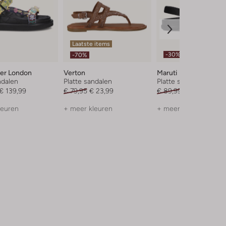
Laatste items
-30%
-70%
ger London
Verton
Maruti
ndalen
Platte sandalen
Platte sandalen
€ 139,99
€ 79,95
€ 23,99
€ 89,99
€ 62,99
leuren
+ meer kleuren
+ meer kleuren