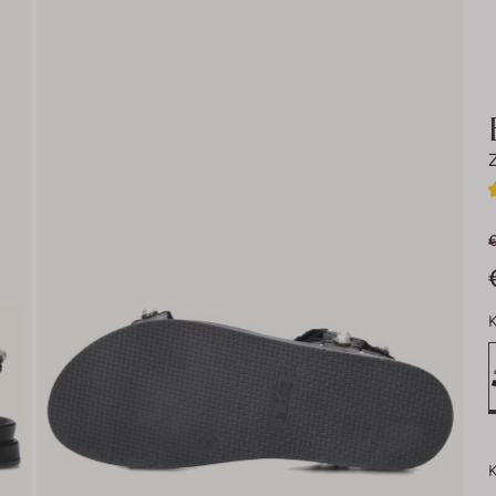
€
K
K