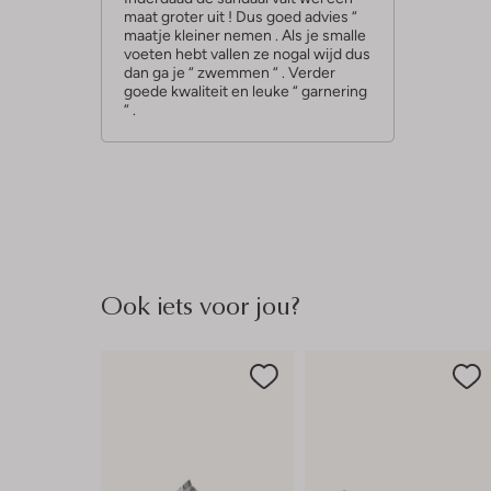
maat groter uit ! Dus goed advies “
r
maatje kleiner nemen . Als je smalle
r
voeten hebt vallen ze nogal wijd dus
dan ga je “ zwemmen “ . Verder
e
goede kwaliteit en leuke “ garnering
n
“ .
Ook iets voor jou?