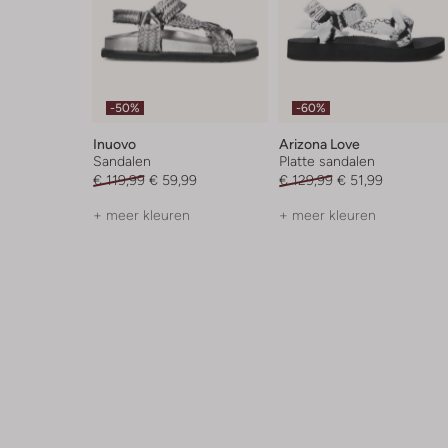
-50%
-60%
Inuovo
Arizona Love
Sandalen
Platte sandalen
€ 119,99
€ 59,99
€ 129,99
€ 51,99
+ meer kleuren
+ meer kleuren