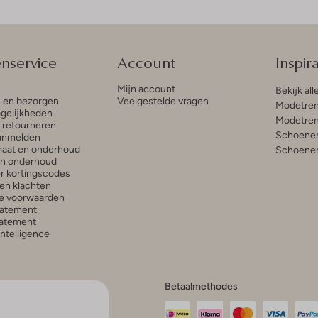
enservice
Account
Inspira
Mijn account
Bekijk all
n en bezorgen
Veelgestelde vragen
Modetren
gelijkheden
Modetren
n retourneren
Schoenen
anmelden
aat en onderhoud
Schoenen
en onderhoud
r kortingscodes
en klachten
e voorwaarden
tatement
atement
 Intelligence
Betaalmethodes