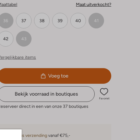
Maattabel
Maat uitverkocht?
36
37
38
39
40
41
42
43
ergelijkbare items
Voeg toe
Bekijk voorraad in boutiques
Favoriet
eserveer direct in een van onze 37 boutiques
Gratis verzending
vanaf €75,-