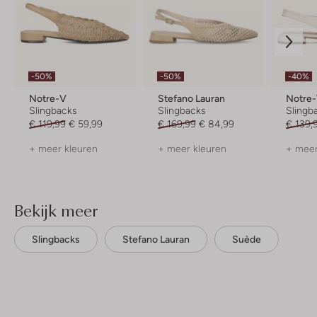
-50%
-50%
-40%
Notre-V
Stefano Lauran
Notre
Slingbacks
Slingbacks
Slingb
€ 119,99
€ 59,99
€ 169,99
€ 84,99
€ 139,
+ meer kleuren
+ meer kleuren
+ meer
Bekijk meer
Slingbacks
Stefano Lauran
Suède