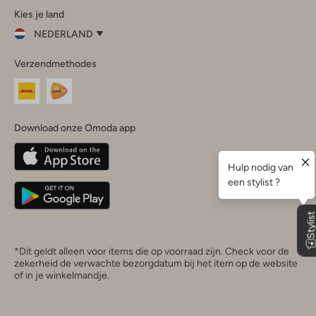
Kies je land
Instagram
Facebook
TikTok
LinkedIn
YouTube
NEDERLAND
Kies
Verzendmethodes
je
Sluit
land
Nederland
België
(Nederlands)
Download onze Omoda app
Belgique
(Français)
Deutschland
*Dit geldt alleen voor items die op voorraad zijn. Check voor de
zekerheid de verwachte bezorgdatum bij het item op de website
of in je winkelmandje.