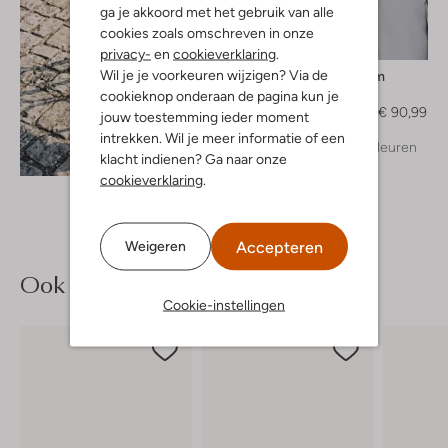
ga je akkoord met het gebruik van alle
cookies zoals omschreven in onze
-30%
privacy-
en
cookieverklaring
.
Wil je je voorkeuren wijzigen? Via de
Modström
Blazer
cookieknop onderaan de pagina kun je
€ 129,99
€ 90,99
jouw toestemming ieder moment
intrekken. Wil je meer informatie of een
+ meer kleuren
Ontdek de look
klacht indienen? Ga naar onze
cookieverklaring
.
Accepteren
Weigeren
Ook iets voor jou?
Cookie-instellingen