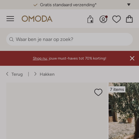
Gratis standaard verzending*
Menu
Shop nu:
jouw must-haves tot 70% korting!
Terug
Hakken
7 items