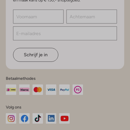
en maak kans op € 150,- shoptegoed.
Schrijf je in
Betaalmethodes
Volg ons
Omoda
Omoda
Omoda
Omoda
Omoda