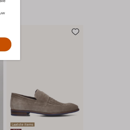
alle
ouw
Laatste items