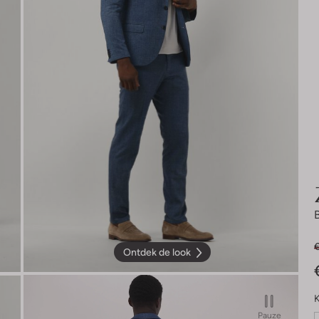
€
Ontdek de look
K
Pauze