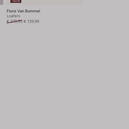
-50%
Floris Van Bommel
Loafers
€ 279,95
€ 139,99