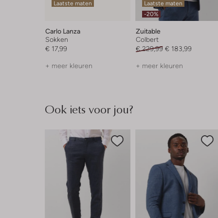
Laatste maten
Laatste maten
-20%
Carlo Lanza
Zuitable
Sokken
Colbert
€ 17,99
€ 229,99
€ 183,99
+ meer kleuren
+ meer kleuren
Ook iets voor jou?