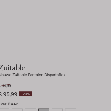
Zuitable
Blauwe Zuitable Pantalon Dispartaflex
 119,99
€ 95,99
-20%
leur:
Blauw