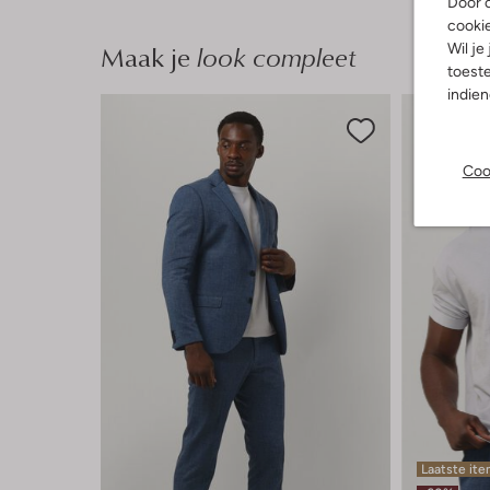
Door o
cooki
Maak je
look compleet
Wil je
toeste
indie
Coo
Laatste it