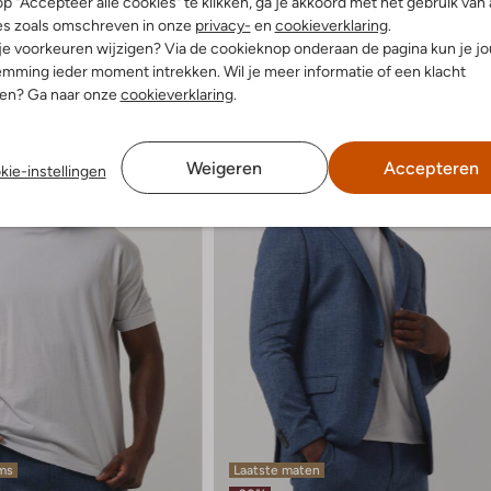
p "Accepteer alle cookies" te klikken, ga je akkoord met het gebruik van 
es zoals omschreven in onze
privacy-
en
cookieverklaring
.
 je voorkeuren wijzigen? Via de cookieknop onderaan de pagina kun je j
mming ieder moment intrekken. Wil je meer informatie of een klacht
nen? Ga naar onze
cookieverklaring
.
Weigeren
Accepteren
kie-instellingen
ems
Laatste maten