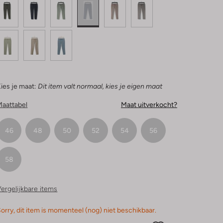
ies je maat:
Dit item valt normaal, kies je eigen maat
Maattabel
Maat uitverkocht?
46
48
50
52
54
56
58
ergelijkbare items
orry, dit item is momenteel (nog) niet beschikbaar.