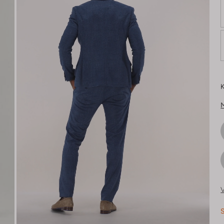
K
V
S