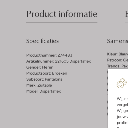
Product informatie
Specificaties
Samenst
Kleur:
Blau
Productnummer:
274483
Patroon:
Ge
Artikelnummer:
221605 Dispartaflex
Trends:
Pak
Gender:
Heren
Materiaal b
Productsoort:
Broeken
Materiaal:
P
Subsoort:
Pantalons
Materiaalp
Merk:
Zuitable
67% Polyes
Model:
Dispartaflex
Taillehoogt
Wij, e
Pasvorm:
Re
vergel
Pasvorm:
S
Wij ge
Lengte:
Lan
jouw v
profie