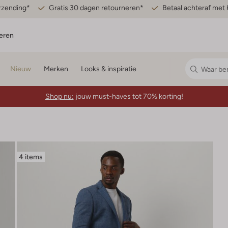
erzending*
Gratis 30 dagen retourneren*
Betaal achteraf met 
eren
Nieuw
Merken
Looks & inspiratie
Shop nu:
jouw must-haves tot 70% korting!
4 items