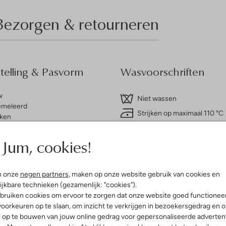
Bezorgen & retourneren
elling & Pasvorm
Wasvoorschriften
w
Niet wassen
meleerd
Strijken op maximaal 110 °C
ken
innenkant:
Polyester
Kan niet in de droogtromme
olyester
Jum, cookies!
Gewone chemische reinigi
ercentages:
Niet bleken
ter, 25% Katoen En 8% Polyamide
e:
Normale Taille
n onze
negen partners
, maken op onze website gebruik van cookies en
gular Fit
ijkbare technieken (gezamenlijk: "cookies").
lim
bruiken cookies om ervoor te zorgen dat onze website goed functionee
g
oorkeuren op te slaan, om inzicht te verkrijgen in bezoekersgedrag en 
l op te bouwen van jouw online gedrag voor gepersonaliseerde advertent