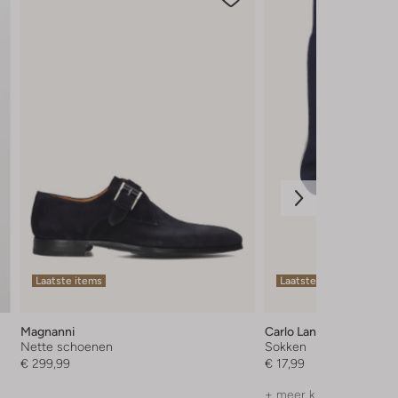
Laatste items
Laatste maten
Magnanni
Carlo Lanza
Nette schoenen
Sokken
€ 299,99
€ 17,99
+ meer kleuren