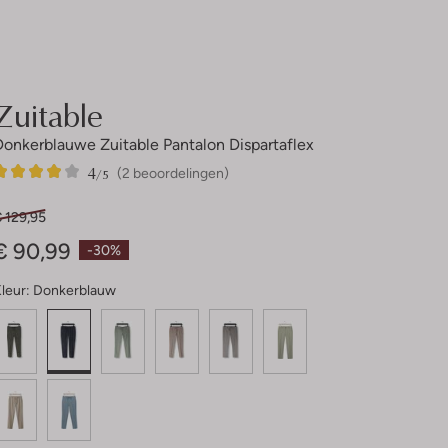
Zuitable
Donkerblauwe Zuitable Pantalon Dispartaflex
4
2
4
/5
(2 beoordelingen)
Sterren
 129,95
€ 90,99
-30%
leur:
Donkerblauw