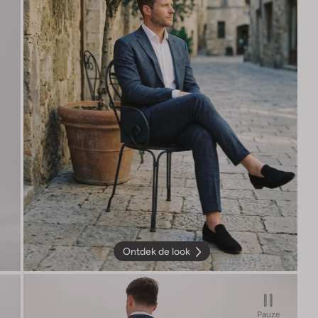
Ontdek de look
Pauze