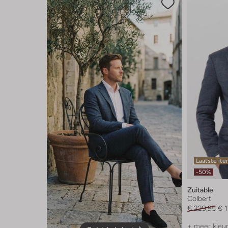
Laatste it
-50%
Zuitable
Colbert
€ 229,95
€ 
+ meer kleu