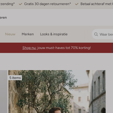
erzending*
Gratis 30 dagen retourneren*
Betaal achteraf met 
eren
Nieuw
Merken
Looks & inspiratie
Shop nu:
jouw must-haves tot 70% korting!
5 items