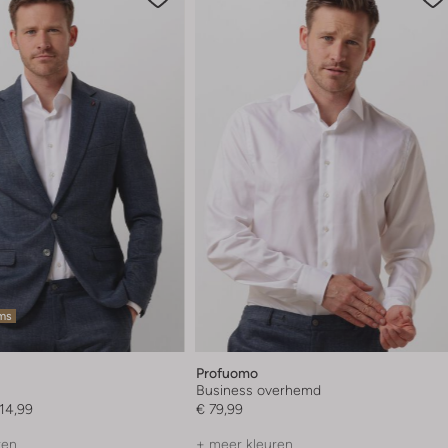
ems
Profuomo
Business overhemd
114,99
€ 79,99
ren
+ meer kleuren