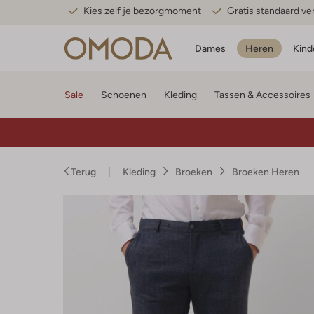
Kies zelf je bezorgmoment
Gratis standaard v
Dames
Heren
Kind
Sale
Schoenen
Kleding
Tassen & Accessoires
Terug
Kleding
Broeken
Broeken Heren