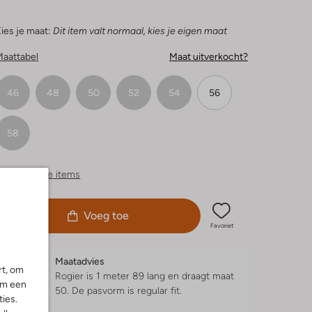
ies je maat:
Dit item valt normaal, kies je eigen maat
Maattabel
Maat uitverkocht?
46
48
50
52
54
56
58
ergelijkbare items
Voeg toe
Favoriet
Maatadvies
rt, om
Rogier is 1 meter 89 lang en draagt maat
om een
50.
De pasvorm is
regular fit
.
ies.