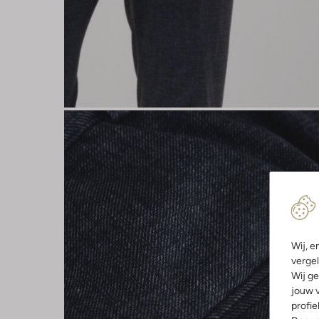
Wij, e
vergel
Wij ge
jouw v
profie