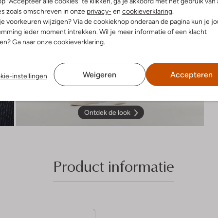
p "Accepteer alle cookies" te klikken, ga je akkoord met het gebruik van 
es zoals omschreven in onze
privacy-
en
cookieverklaring
.
 je voorkeuren wijzigen? Via de cookieknop onderaan de pagina kun je j
mming ieder moment intrekken. Wil je meer informatie of een klacht
nen? Ga naar onze
cookieverklaring
.
Weigeren
Accepteren
kie-instellingen
Ontdek de look
Product informatie