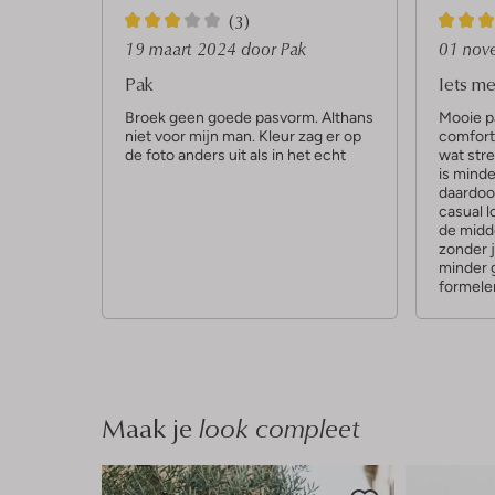
3
5
(3)
S
S
19 maart 2024
door Pak
01 nov
t
t
Pak
Iets me
e
e
Broek geen goede pasvorm. Althans
Mooie pa
niet voor mijn man. Kleur zag er op
comforta
r
r
de foto anders uit als in het echt
wat stre
r
r
is minde
daardoo
e
e
casual 
n
n
de midd
zonder j
minder 
formeler
Maak je
look compleet