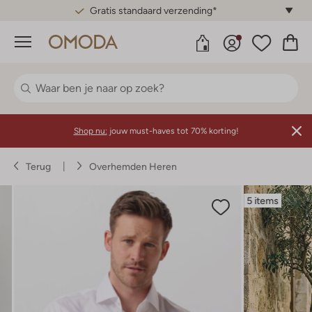
Gratis standaard verzending*
Menu
Shop nu:
jouw must-haves tot 70% korting!
Terug
Overhemden Heren
5 items