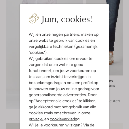
Jum, cookies!
Wij, en onze
negen partners
, maken op
onze website gebruik van cookies en
vergelijkbare technieken (gezamenlijk:
"cookies").
Wij gebruiken cookies om ervoor te
zorgen dat onze website goed
functioneert, om jouw voorkeuren op
te slaan, om inzicht te verkrijgen in
G-Star Raw
bezoekersgedrag en om een profiel op
Skinny jeans
te bouwen van jouw online gedrag voor
€ 109,99
gepersonaliseerde advertenties. Door
op "Accepteer alle cookies" te klikken,
+ meer kleuren
Ontdek de look
ga je akkoord met het gebruik van alle
cookies zoals omschreven in onze
privacy-
en
cookieverklaring
.
Wil je je voorkeuren wijzigen? Via de