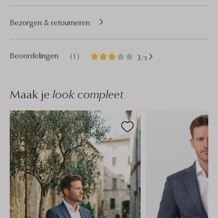
Bezorgen & retourneren
1
3
Beoordelingen
(1)
3
/5
Sterren
Maak je
look compleet