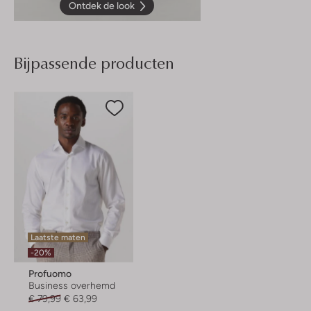
Ontdek de look
Bijpassende producten
Laatste maten
-20%
Profuomo
Business overhemd
€ 79,99
€ 63,99