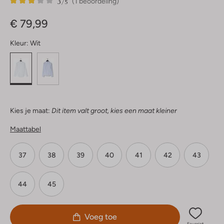
3
1
3
/5
(1 beoordeling)
Sterren
€ 79,99
Kleur:
Wit
Kies je maat:
Dit item valt groot, kies een maat kleiner
Maattabel
37
38
39
40
41
42
43
44
45
Voeg toe