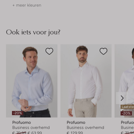
+ meer kleuren
Ook iets voor jou?
Laatst
-20%
-20%
Profuomo
Profuomo
Profu
Business overhemd
Business overhemd
Busin
€ 79,99
€ 63,99
€ 129,99
€ 79,9