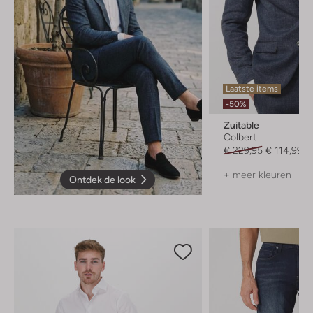
Laatste items
-50%
Zuitable
Colbert
€ 229,95
€ 114,99
+ meer kleuren
Ontdek de look