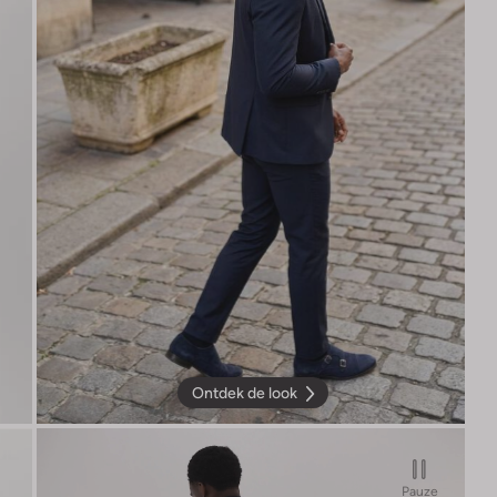
Ontdek de look
Pauze