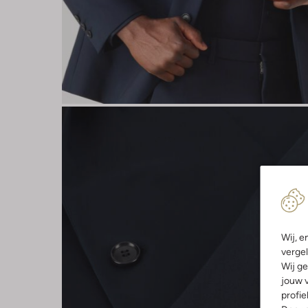
Wij, e
vergel
Wij ge
jouw v
profie