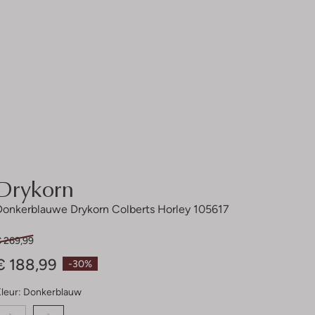
Drykorn
Donkerblauwe Drykorn Colberts Horley 105617
€ 269,99
€ 188,99
-30%
leur:
Donkerblauw