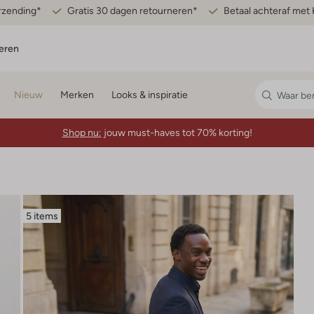
erzending*
Gratis 30 dagen retourneren*
Betaal achteraf met 
eren
Nieuw
Merken
Looks & inspiratie
Shop nu:
jouw must-haves tot 70% korting!
5 items