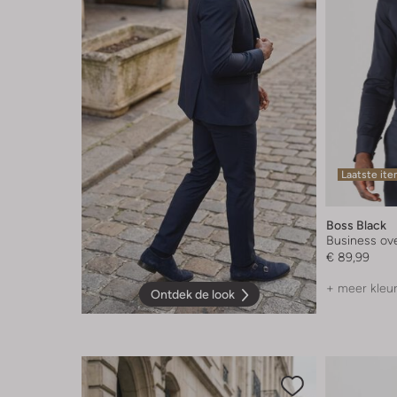
Laatste it
Boss Black
Business o
€ 89,99
+ meer kleu
Ontdek de look