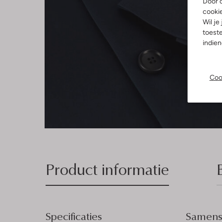
Door o
cooki
Wil je
toeste
indie
Coo
Product informatie
Specificaties
Samenst