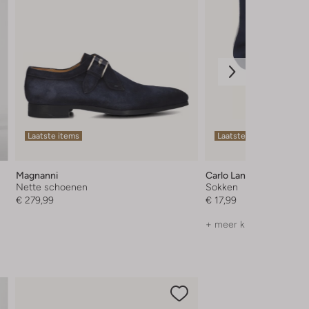
Laatste items
Laatste maten
Magnanni
Carlo Lanza
Nette schoenen
Sokken
€ 279,99
€ 17,99
+ meer kleuren