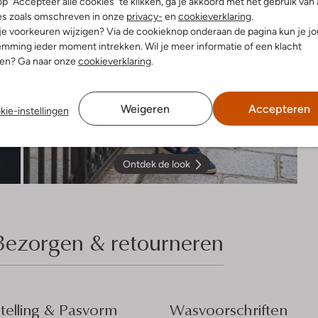
p "Accepteer alle cookies" te klikken, ga je akkoord met het gebruik van 
es zoals omschreven in onze
privacy-
en
cookieverklaring
.
 je voorkeuren wijzigen? Via de cookieknop onderaan de pagina kun je j
mming ieder moment intrekken. Wil je meer informatie of een klacht
nen? Ga naar onze
cookieverklaring
.
Weigeren
Accepteren
kie-instellingen
Ontdek de look
Bezorgen & retourneren
elling & Pasvorm
Wasvoorschriften