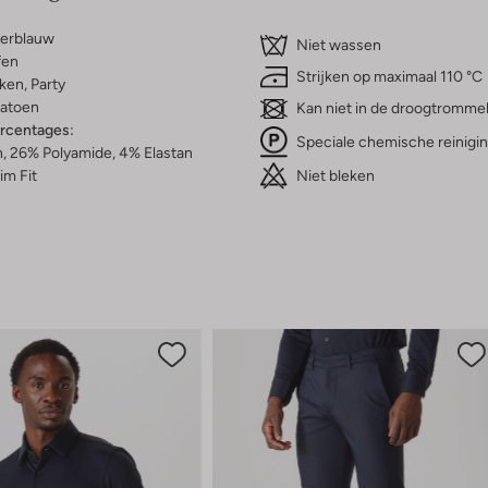
erblauw
Niet wassen
fen
Strijken op maximaal 110 °C
ken, Party
atoen
Kan niet in de droogtromme
ercentages:
Speciale chemische reinigi
, 26% Polyamide, 4% Elastan
Niet bleken
im Fit