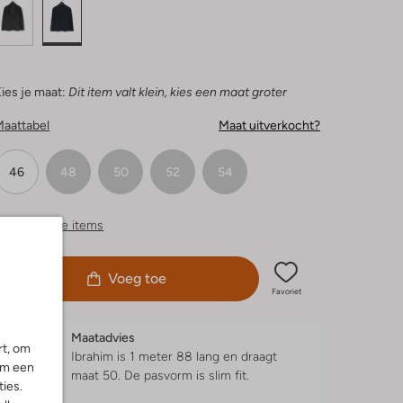
ies je maat:
Dit item valt klein, kies een maat groter
Maattabel
Maat uitverkocht?
46
48
50
52
54
ergelijkbare items
Voeg toe
Favoriet
Maatadvies
rt, om
Ibrahim is 1 meter 88 lang en draagt
om een
maat 50.
De pasvorm is
slim fit
.
ies.