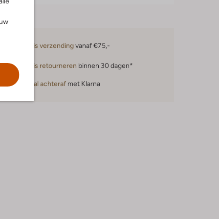
alle
ouw
Gratis verzending
vanaf €75,-
Gratis retourneren
binnen 30 dagen*
Betaal achteraf
met Klarna