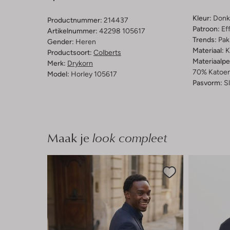
Kleur:
Donk
Productnummer:
214437
Patroon:
Ef
Artikelnummer:
42298 105617
Trends:
Pak
Gender:
Heren
Materiaal:
K
Productsoort:
Colberts
Materiaalp
Merk:
Drykorn
70% Katoen
Model:
Horley 105617
Pasvorm:
Sl
Maak je
look compleet