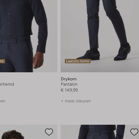
ems
Laatste items
Drykorn
verhemd
Pantalon
€ 149,99
ren
+ meer kleuren