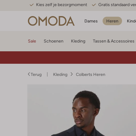
Kies zelf je bezorgmoment
Gratis standaard v
Dames
Heren
Kind
Sale
Schoenen
Kleding
Tassen & Accessoires
Terug
Kleding
Colberts Heren