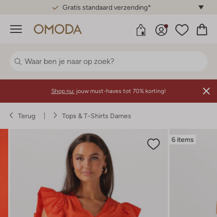
Gratis standaard verzending*
Menu
Shop nu:
jouw must-haves tot 70% korting!
Terug
Tops & T-Shirts Dames
6 items