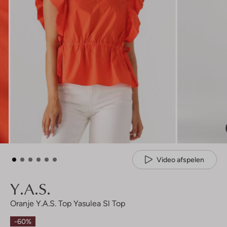
Video afspelen
Y.a.s.
Oranje Y.a.s. Top Yasulea Sl Top
-60%