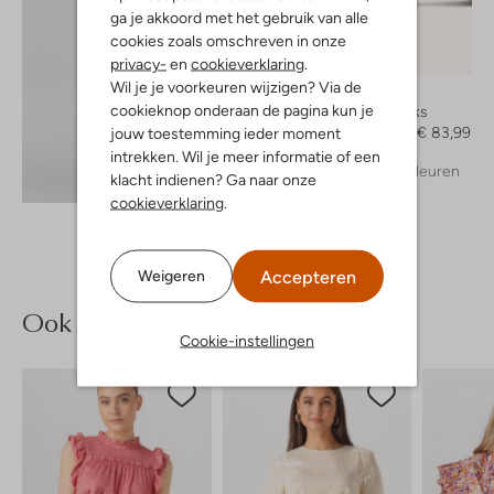
ga je akkoord met het gebruik van alle
cookies zoals omschreven in onze
-40%
privacy-
en
cookieverklaring
.
Wil je je voorkeuren wijzigen? Via de
Notre-V
cookieknop onderaan de pagina kun je
Slingbacks
€ 139,99
€ 83,99
jouw toestemming ieder moment
intrekken. Wil je meer informatie of een
+ meer kleuren
Ontdek de look
klacht indienen? Ga naar onze
cookieverklaring
.
Accepteren
Weigeren
Ook iets voor jou?
Cookie-instellingen