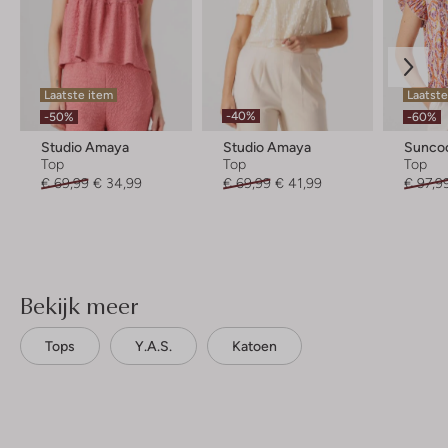
Laatste item
Laatste
-40%
-50%
-60%
Studio Amaya
Studio Amaya
Sunco
Top
Top
Top
€ 69,99
€ 34,99
€ 69,99
€ 41,99
€ 97,9
Bekijk meer
Tops
Y.a.s.
Katoen