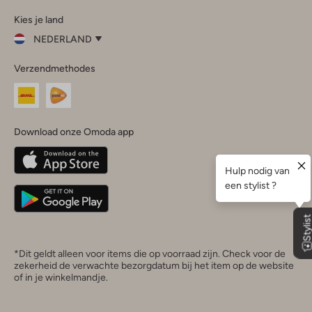
Omoda
Omoda
Omoda
Omoda
Omoda
Kies je land
Instagram
Facebook
TikTok
LinkedIn
YouTube
NEDERLAND
Kies
Verzendmethodes
je
Sluit
land
Nederland
België
(Nederlands)
Download onze Omoda app
Belgique
(Français)
Deutschland
*Dit geldt alleen voor items die op voorraad zijn. Check voor de
zekerheid de verwachte bezorgdatum bij het item op de website
of in je winkelmandje.