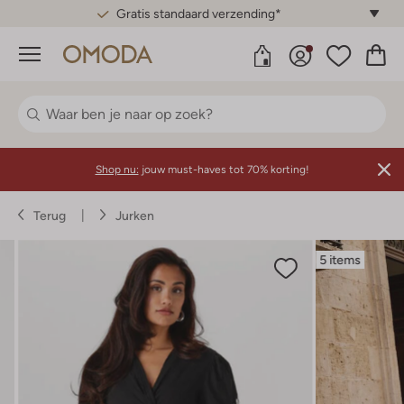
Gratis standaard verzending*
Menu
Shop nu:
jouw must-haves tot 70% korting!
Terug
Jurken
5 items