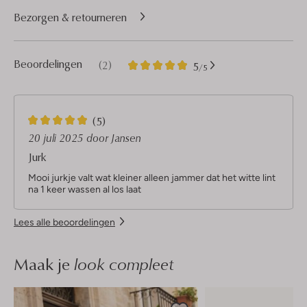
Bezorgen & retourneren
2
5
Beoordelingen
(2)
5
/5
Sterren
5
(5)
S
20 juli 2025
door Jansen
t
Jurk
e
r
Mooi jurkje valt wat kleiner alleen jammer dat het witte lint
r
na 1 keer wassen al los laat
e
n
Lees alle beoordelingen
Maak je
look compleet