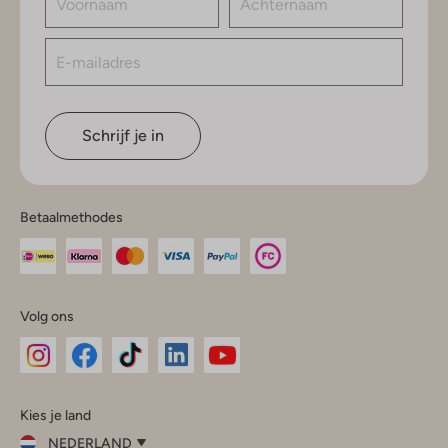
Schrijf je in
Betaalmethodes
Volg ons
Omoda
Omoda
Omoda
Omoda
Omoda
Kies je land
Instagram
Facebook
TikTok
LinkedIn
YouTube
NEDERLAND