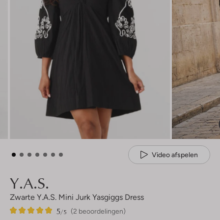
Video afspelen
Y.a.s.
Zwarte Y.a.s. Mini Jurk Yasgiggs Dress
5
2
5
/5
(2 beoordelingen)