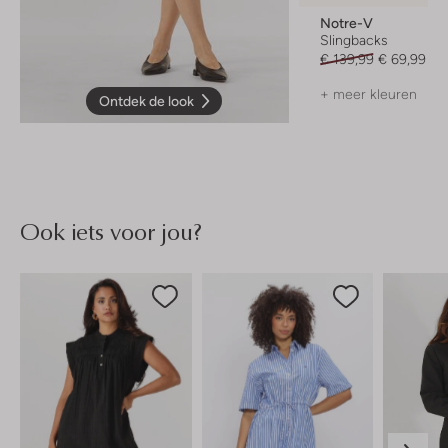
Notre-V
Slingbacks
€ 139,99
€ 69,99
+ meer kleuren
Ontdek de look
Ook iets voor jou?