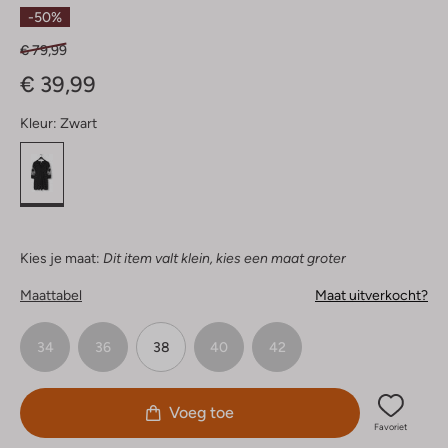
Sterren
-50%
€ 79,99
€ 39,99
Kleur:
Zwart
Kies je maat:
Dit item valt klein, kies een maat groter
Maattabel
Maat uitverkocht?
34
36
38
40
42
Voeg toe
Favoriet