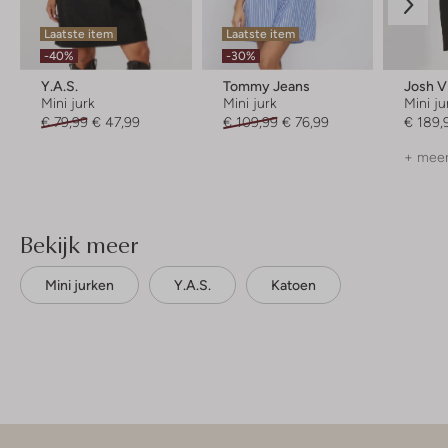
Laatste item
Laatste item
-40%
-30%
Y.a.s.
Tommy Jeans
Josh V
Mini jurk
Mini jurk
Mini ju
€ 79,99
€ 47,99
€ 109,99
€ 76,99
€ 189,
+ meer
Bekijk meer
Mini jurken
Y.a.s.
Katoen