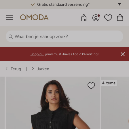
Gratis standaard verzending*
Menu
Shop nu:
jouw must-haves tot 70% korting!
Terug
Jurken
4 items