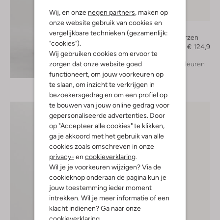
Wij, en onze
negen partners
, maken op
-50%
onze website gebruik van cookies en
Notre-V
vergelijkbare technieken (gezamenlijk:
Hoge laarzen
"cookies").
€ 249,95
€ 124,99
Wij gebruiken cookies om ervoor te
zorgen dat onze website goed
+ meer kleuren
Ontdek de look
functioneert, om jouw voorkeuren op
te slaan, om inzicht te verkrijgen in
bezoekersgedrag en om een profiel op
te bouwen van jouw online gedrag voor
gepersonaliseerde advertenties. Door
op "Accepteer alle cookies" te klikken,
ga je akkoord met het gebruik van alle
cookies zoals omschreven in onze
privacy-
en
cookieverklaring
.
Wil je je voorkeuren wijzigen? Via de
cookieknop onderaan de pagina kun je
jouw toestemming ieder moment
intrekken. Wil je meer informatie of een
klacht indienen? Ga naar onze
cookieverklaring
.