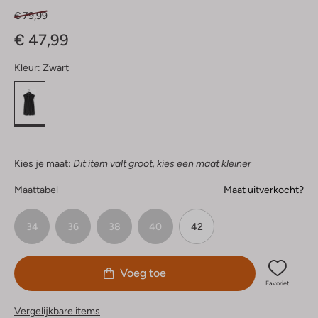
€ 79,99
€ 47,99
Kleur:
Zwart
Kies je maat:
Dit item valt groot, kies een maat kleiner
Maattabel
Maat uitverkocht?
34
36
38
40
42
Voeg toe
Favoriet
Vergelijkbare items