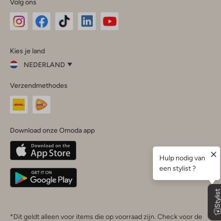
Volg ons
Omoda
Omoda
Omoda
Omoda
Omoda
Kies je land
Instagram
Facebook
TikTok
LinkedIn
YouTube
NEDERLAND
Kies
Verzendmethodes
je
Sluit
land
Nederland
België
(Nederlands)
Download onze Omoda app
Belgique
(Français)
Deutschland
*Dit geldt alleen voor items die op voorraad zijn. Check voor de