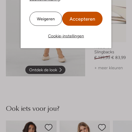
Accepteren
Weigeren
Cookie-instellingen
-40%
Notre-V
Slingbacks
€ 139,99
€ 83,99
+ meer kleuren
Ontdek de look
Ook iets voor jou?