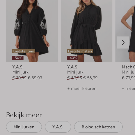
Laatste item
Laatste maten
-50%
-40%
Y.a.s.
Y.a.s.
Msch 
Mini jurk
Mini jurk
Mini ju
€ 79,99
€ 39,99
€ 89,95
€ 53,99
€ 79,9
+ meer kleuren
+ meer
Bekijk meer
Mini jurken
Y.a.s.
Biologisch katoen