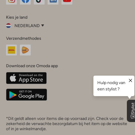
Omoda
Omoda
Omoda
Omoda
Omoda
Kies je land
Instagram
Facebook
TikTok
LinkedIn
YouTube
NEDERLAND
Kies
Verzendmethodes
je
Sluit
land
Nederland
België
(Nederlands)
Download onze Omoda app
Belgique
(Français)
Deutschland
*Dit geldt alleen voor items die op voorraad zijn. Check voor de
zekerheid de verwachte bezorgdatum bij het item op de website
of in je winkelmandje.