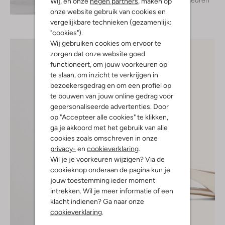
Wij, en onze
negen partners
, maken op
Ontdek de look
onze website gebruik van cookies en
vergelijkbare technieken (gezamenlijk:
"cookies").
Wij gebruiken cookies om ervoor te
zorgen dat onze website goed
functioneert, om jouw voorkeuren op
te slaan, om inzicht te verkrijgen in
bezoekersgedrag en om een profiel op
te bouwen van jouw online gedrag voor
gepersonaliseerde advertenties. Door
op "Accepteer alle cookies" te klikken,
ga je akkoord met het gebruik van alle
cookies zoals omschreven in onze
privacy-
en
cookieverklaring
.
Wil je je voorkeuren wijzigen? Via de
cookieknop onderaan de pagina kun je
jouw toestemming ieder moment
intrekken. Wil je meer informatie of een
klacht indienen? Ga naar onze
cookieverklaring
.
-40%