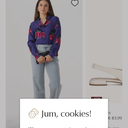
-40%
Notre-V
Jum, cookies!
Slingbacks
€ 139,99
€ 83,99
+ meer kleuren