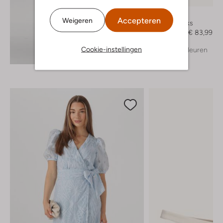
Notre-V
Accepteren
Weigeren
Slingbacks
€ 139,99
€ 83,99
Cookie-instellingen
+ meer kleuren
Ontdek de look