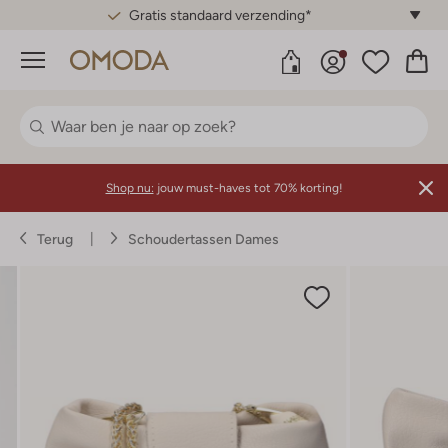
Gratis standaard verzending*
Menu
Shop nu:
jouw must-haves tot 70% korting!
Terug
Schoudertassen Dames