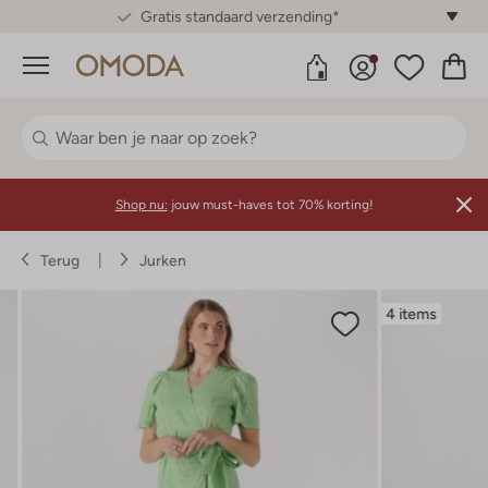
Gratis standaard verzending*
Menu
Shop nu:
jouw must-haves tot 70% korting!
Terug
Jurken
4 items