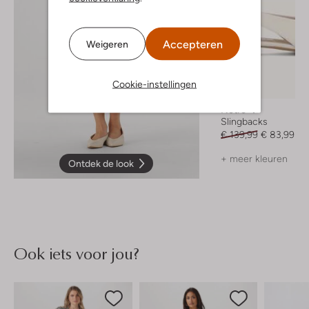
Accepteren
Weigeren
Cookie-instellingen
-40%
Notre-V
Slingbacks
€ 139,99
€ 83,99
+ meer kleuren
Ontdek de look
Ook iets voor jou?