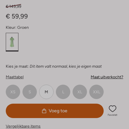
€ 149,99
€ 59,99
Kleur:
Groen
Kies je maat:
Dit item valt normaal, kies je eigen maat
Maattabel
Maat uitverkocht?
XS
S
M
L
XL
XXL
Voeg toe
Favoriet
Vergelijkbare items