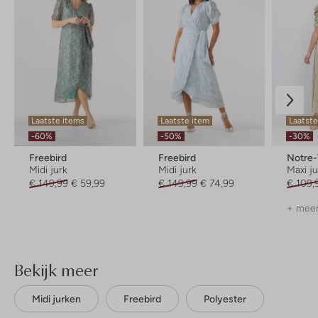
Laatste items
Laatste item
Laatst
-60%
-50%
-30%
Freebird
Freebird
Notre
Midi jurk
Midi jurk
Maxi j
€ 149,99
€ 59,99
€ 149,99
€ 74,99
€ 109,
+ meer
Bekijk meer
Midi jurken
Freebird
Polyester