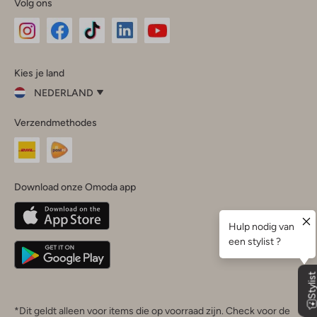
Volg ons
Omoda
Omoda
Omoda
Omoda
Omoda
Kies je land
Instagram
Facebook
TikTok
LinkedIn
YouTube
NEDERLAND
Kies
Verzendmethodes
je
Sluit
land
Nederland
België
(Nederlands)
Download onze Omoda app
Belgique
(Français)
Deutschland
*Dit geldt alleen voor items die op voorraad zijn. Check voor de