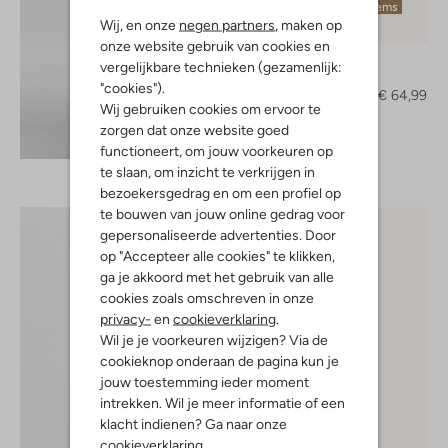
Laatste items
Wij, en onze
negen partners
, maken op
-50%
onze website gebruik van cookies en
Notre-V
vergelijkbare technieken (gezamenlijk:
Pumps
"cookies").
€ 129,95
€ 64,99
Wij gebruiken cookies om ervoor te
zorgen dat onze website goed
Ontdek de look
functioneert, om jouw voorkeuren op
te slaan, om inzicht te verkrijgen in
bezoekersgedrag en om een profiel op
te bouwen van jouw online gedrag voor
gepersonaliseerde advertenties. Door
op "Accepteer alle cookies" te klikken,
ga je akkoord met het gebruik van alle
cookies zoals omschreven in onze
privacy-
en
cookieverklaring
.
Wil je je voorkeuren wijzigen? Via de
cookieknop onderaan de pagina kun je
jouw toestemming ieder moment
intrekken. Wil je meer informatie of een
klacht indienen? Ga naar onze
cookieverklaring
.