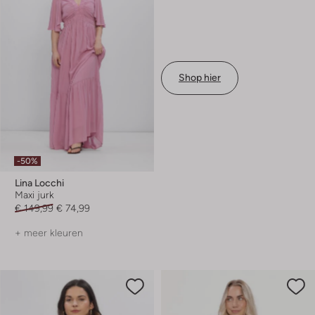
Shop hier
-50%
Lina Locchi
Maxi jurk
€ 149,99
€ 74,99
+ meer kleuren