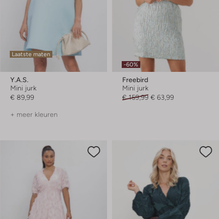
Laatste maten
-60%
Y.a.s.
Freebird
Mini jurk
Mini jurk
€ 89,99
€ 159,99
€ 63,99
+ meer kleuren