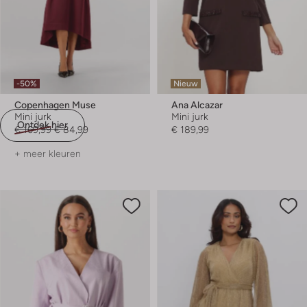
-50%
Nieuw
Copenhagen Muse
Ana Alcazar
Mini jurk
Mini jurk
Ontdek hier
€ 169,99
€ 84,99
€ 189,99
+ meer kleuren