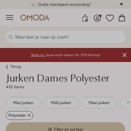
Gratis standaard verzending*
Menu
Shop nu:
jouw must-haves tot 70% korting!
Terug
Jurken Dames Polyester
492 items
Mini jurken
Midi jurken
Maxi jurken
F
Polyester
Filter en sorteer