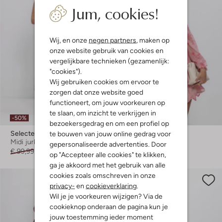
Jum, cookies!
Wij, en onze
negen partners
, maken op
onze website gebruik van cookies en
vergelijkbare technieken (gezamenlijk:
"cookies").
Wij gebruiken cookies om ervoor te
zorgen dat onze website goed
functioneert, om jouw voorkeuren op
te slaan, om inzicht te verkrijgen in
-50%
bezoekersgedrag en om een profiel op
Selected Women
Neo Noir
te bouwen van jouw online gedrag voor
Midi jurk
Mini jurk
gepersonaliseerde advertenties. Door
€ 99,99
€ 49,99
€ 99,99
op "Accepteer alle cookies" te klikken,
ga je akkoord met het gebruik van alle
cookies zoals omschreven in onze
privacy-
en
cookieverklaring
.
Wil je je voorkeuren wijzigen? Via de
cookieknop onderaan de pagina kun je
jouw toestemming ieder moment