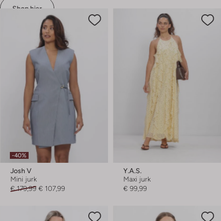
Shop hier
-40%
Josh V
Y.a.s.
Mini jurk
Maxi jurk
€ 179,99
€ 107,99
€ 99,99