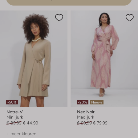
-50%
-20%
Nieuw
Notre-V
Neo Noir
Mini jurk
Maxi jurk
€ 89,99
€ 44,99
€ 99,99
€ 79,99
+ meer kleuren