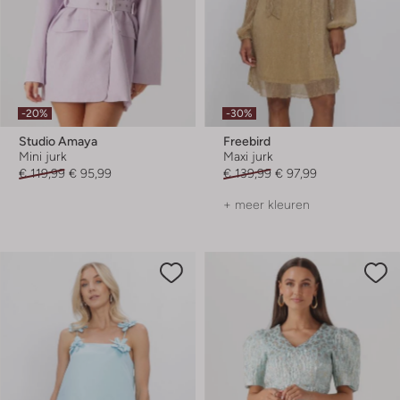
-20%
-30%
Studio Amaya
Freebird
Mini jurk
Maxi jurk
€ 119,99
€ 95,99
€ 139,99
€ 97,99
+ meer kleuren