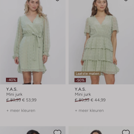
Laatste maten
-40%
-50%
Y.a.s.
Y.a.s.
Mini jurk
Mini jurk
€ 89,99
€ 53,99
€ 89,99
€ 44,99
+ meer kleuren
+ meer kleuren