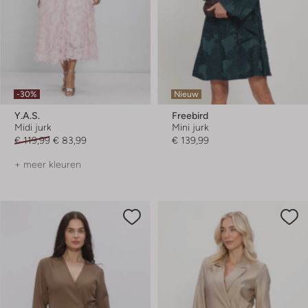
-30%
Nieuw
Y.a.s.
Freebird
Midi jurk
Mini jurk
€ 119,99
€ 83,99
€ 139,99
+ meer kleuren