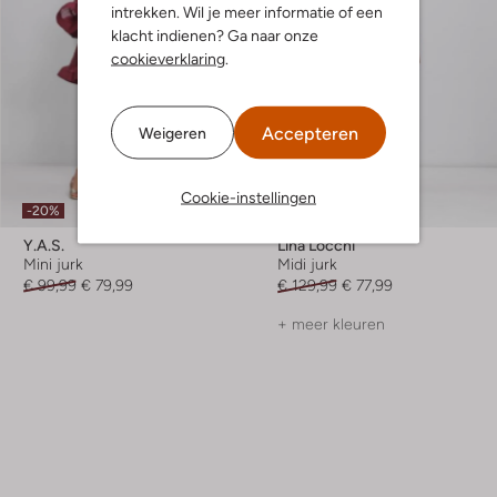
intrekken. Wil je meer informatie of een
klacht indienen? Ga naar onze
cookieverklaring
.
Accepteren
Weigeren
Cookie-instellingen
-20%
-40%
Y.a.s.
Lina Locchi
Mini jurk
Midi jurk
€ 99,99
€ 79,99
€ 129,99
€ 77,99
+ meer kleuren