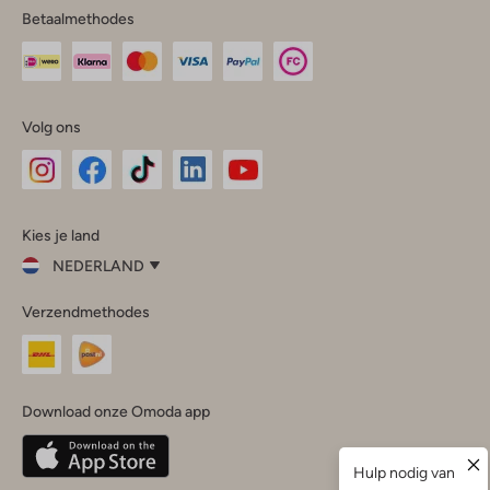
Betaalmethodes
Volg ons
Omoda
Omoda
Omoda
Omoda
Omoda
Kies je land
Instagram
Facebook
TikTok
LinkedIn
YouTube
NEDERLAND
Kies
Verzendmethodes
je
Sluit
land
Nederland
België
(Nederlands)
Download onze Omoda app
Belgique
(Français)
Deutschland