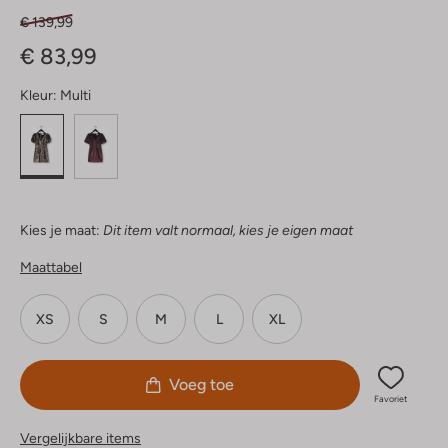
€ 139,99
€ 83,99
Kleur:
Multi
Kies je maat:
Dit item valt normaal, kies je eigen maat
Maattabel
XS
S
M
L
XL
Voeg toe
Favoriet
Vergelijkbare items