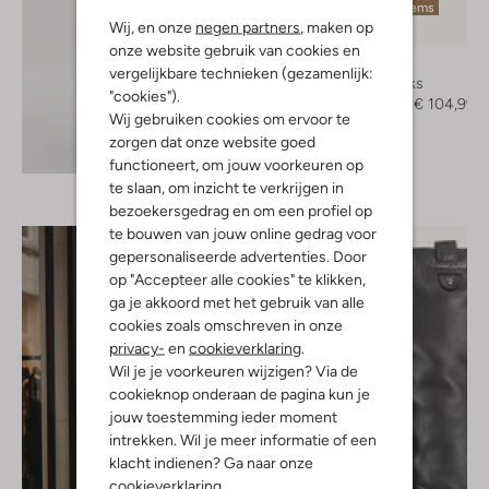
Laatste items
Wij, en onze
negen partners
, maken op
-30%
onze website gebruik van cookies en
Notre-V
vergelijkbare technieken (gezamenlijk:
Slingbacks
"cookies").
€ 149,99
€ 104,99
Wij gebruiken cookies om ervoor te
zorgen dat onze website goed
Ontdek de look
functioneert, om jouw voorkeuren op
te slaan, om inzicht te verkrijgen in
bezoekersgedrag en om een profiel op
te bouwen van jouw online gedrag voor
gepersonaliseerde advertenties. Door
op "Accepteer alle cookies" te klikken,
ga je akkoord met het gebruik van alle
cookies zoals omschreven in onze
privacy-
en
cookieverklaring
.
Wil je je voorkeuren wijzigen? Via de
cookieknop onderaan de pagina kun je
jouw toestemming ieder moment
intrekken. Wil je meer informatie of een
klacht indienen? Ga naar onze
cookieverklaring
.