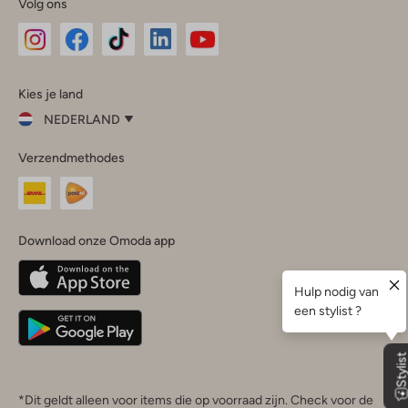
Volg ons
Omoda
Omoda
Omoda
Omoda
Omoda
Kies je land
Instagram
Facebook
TikTok
LinkedIn
YouTube
NEDERLAND
Kies
Verzendmethodes
je
Sluit
land
Nederland
België
(Nederlands)
Download onze Omoda app
Belgique
(Français)
Deutschland
*Dit geldt alleen voor items die op voorraad zijn. Check voor de