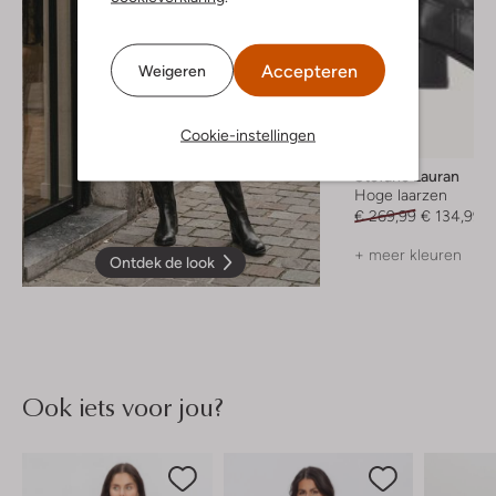
Accepteren
Weigeren
Cookie-instellingen
-50%
Stefano Lauran
Hoge laarzen
€ 269,99
€ 134,99
+ meer kleuren
Ontdek de look
Ook iets voor jou?