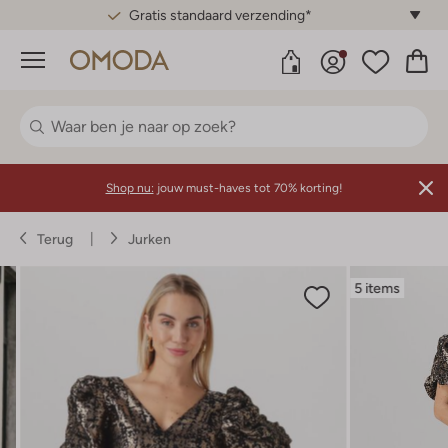
Gratis standaard verzending*
Menu
Shop nu:
jouw must-haves tot 70% korting!
Terug
Jurken
5 items