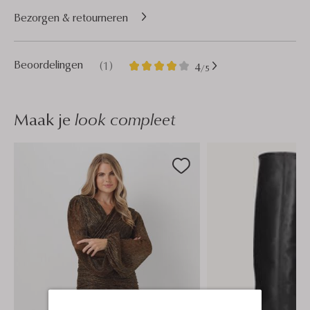
Bezorgen & retourneren
1
4
Beoordelingen
(1)
4
/5
Sterren
Maak je
look compleet