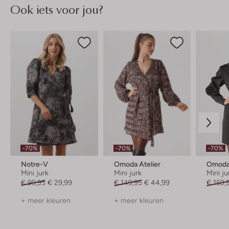
Ook iets voor jou?
-70%
-70%
-70%
Notre-V
Omoda Atelier
Omoda 
Mini jurk
Mini jurk
Mini ju
€ 99,95
€ 29,99
€ 149,95
€ 44,99
€ 159,
+ meer kleuren
+ meer kleuren