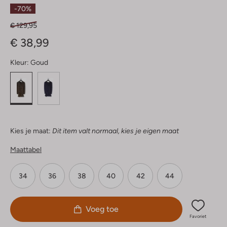
Sterren
-70%
€ 129,95
€ 38,99
Kleur:
Goud
Kies je maat:
Dit item valt normaal, kies je eigen maat
Maattabel
34
36
38
40
42
44
Voeg toe
Favoriet