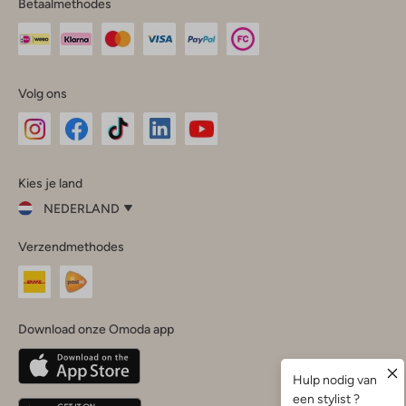
Betaalmethodes
Volg ons
Omoda
Omoda
Omoda
Omoda
Omoda
Kies je land
Instagram
Facebook
TikTok
LinkedIn
YouTube
NEDERLAND
Kies
Verzendmethodes
je
Sluit
land
Nederland
België
(Nederlands)
Download onze Omoda app
Belgique
(Français)
Deutschland