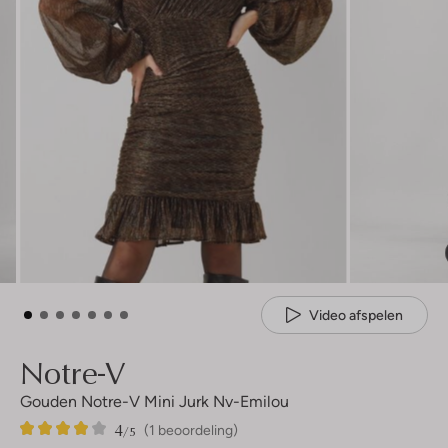
Video afspelen
Notre-V
Gouden Notre-V Mini Jurk Nv-Emilou
4
1
4
/5
(1 beoordeling)