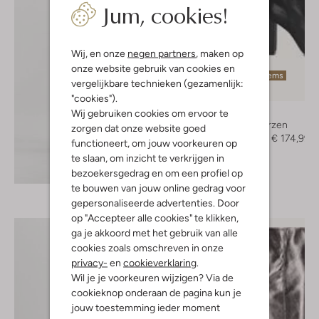
Jum, cookies!
Wij, en onze
negen partners
, maken op
onze website gebruik van cookies en
Laatste items
vergelijkbare technieken (gezamenlijk:
-50%
"cookies").
Toral
Wij gebruiken cookies om ervoor te
Hoge laarzen
zorgen dat onze website goed
€ 349,95
€ 174,99
functioneert, om jouw voorkeuren op
te slaan, om inzicht te verkrijgen in
Ontdek de look
bezoekersgedrag en om een profiel op
te bouwen van jouw online gedrag voor
gepersonaliseerde advertenties. Door
op "Accepteer alle cookies" te klikken,
ga je akkoord met het gebruik van alle
cookies zoals omschreven in onze
privacy-
en
cookieverklaring
.
Wil je je voorkeuren wijzigen? Via de
cookieknop onderaan de pagina kun je
jouw toestemming ieder moment