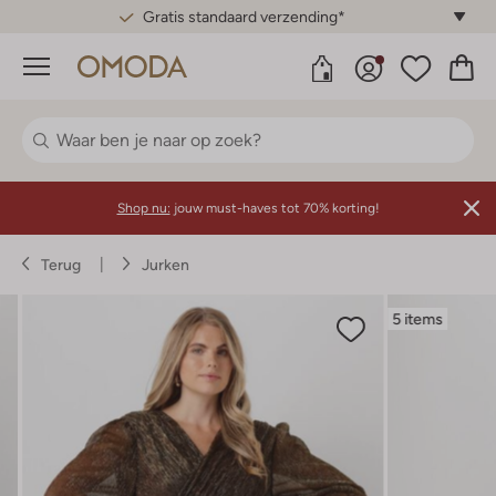
Gratis standaard verzending*
Menu
Shop nu:
jouw must-haves tot 70% korting!
Terug
Jurken
5 items