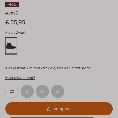
Sterren
-40%
€ 59,95
€ 35,95
Kleur:
Zwart
Kies je maat:
Dit item valt klein, kies een maat groter
Maat uitverkocht?
20
21
22
23
Voeg toe