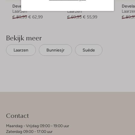
Develab
Shoesme
Devel
Laarzen
Laarzen
Laarze
€ 89,99
€ 62,99
€ 69,95
€ 55,99
€ 89,9
Bekijk meer
Laarzen
Bunniesjr
Suède
Contact
Maandag - Vrijdag 09:00 - 19:00 uur
Zaterdag 09:00 - 17:00 uur