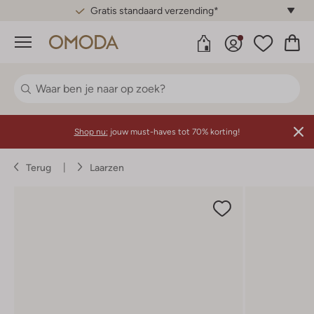
Gratis standaard verzending*
Menu
Shop nu:
jouw must-haves tot 70% korting!
Terug
Laarzen