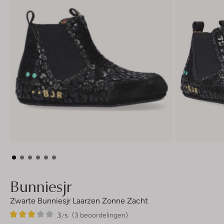
Bunniesjr
Zwarte Bunniesjr Laarzen Zonne Zacht
3
3
3
/5
(3 beoordelingen)