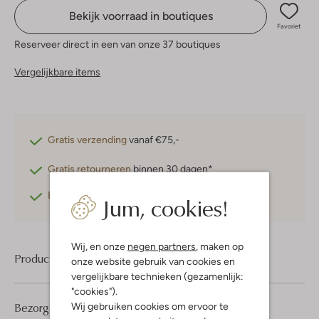
Bekijk voorraad in boutiques
Favoriet
Reserveer direct in een van onze 37 boutiques
Vergelijkbare items
Gratis verzending
vanaf €75,-
Gratis retourneren
binnen 30 dagen*
Betaal achteraf
met Klarna
Jum, cookies!
Wij, en onze
negen partners
, maken op
Product informatie
onze website gebruik van cookies en
vergelijkbare technieken (gezamenlijk:
"cookies").
Bezorgen & retourneren
Wij gebruiken cookies om ervoor te