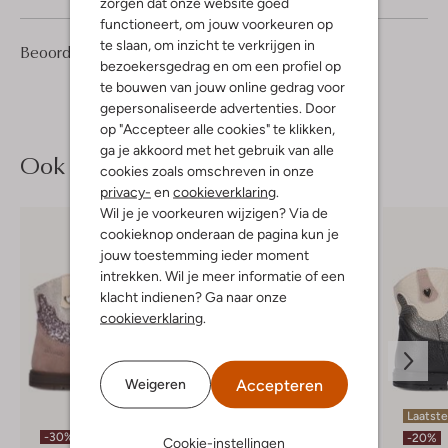
zorgen dat onze website goed
functioneert, om jouw voorkeuren op
te slaan, om inzicht te verkrijgen in
3
3
Beoordelingen
(3)
3
/5
bezoekersgedrag en om een profiel op
Sterren
te bouwen van jouw online gedrag voor
gepersonaliseerde advertenties. Door
op "Accepteer alle cookies" te klikken,
ga je akkoord met het gebruik van alle
Ook iets voor jou?
cookies zoals omschreven in onze
privacy-
en
cookieverklaring
.
Wil je je voorkeuren wijzigen? Via de
cookieknop onderaan de pagina kun je
jouw toestemming ieder moment
intrekken. Wil je meer informatie of een
klacht indienen? Ga naar onze
cookieverklaring
.
Accepteren
Weigeren
Laatst
-30%
-20%
-20%
Cookie-instellingen