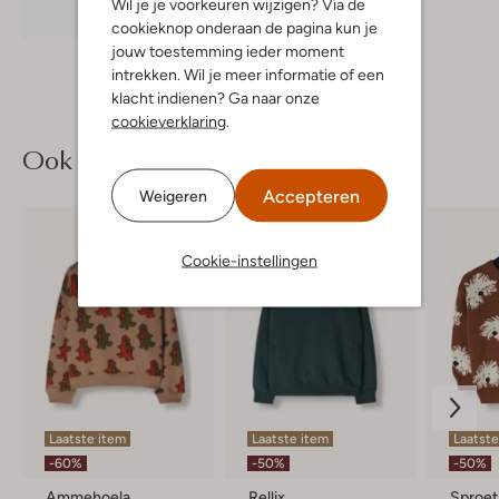
Wil je je voorkeuren wijzigen? Via de
Ontdek de look
cookieknop onderaan de pagina kun je
jouw toestemming ieder moment
intrekken. Wil je meer informatie of een
klacht indienen? Ga naar onze
cookieverklaring
.
Ook iets voor jou?
Accepteren
Weigeren
Cookie-instellingen
Laatste item
Laatste item
Laatste
-60%
-50%
-50%
Ammehoela
Rellix
Sproet