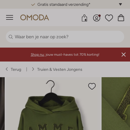
Gratis standaard verzending*
Menu
Shop nu:
jouw must-haves tot 70% korting!
Terug
Truien & Vesten Jongens