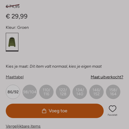
€ 74,95
€ 29,99
Kleur:
Groen
Kies je maat:
Dit item valt normaal, kies je eigen maat
Maattabel
Maat uitverkocht?
110/
122/
134/
146/
158/
86/92
98/104
116
128
140
152
164
Voeg toe
Favoriet
Vergelijkbare items