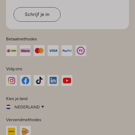
Schrijf je in
Betaalmethodes
Volg ons
Omoda
Omoda
Omoda
Omoda
Omoda
Kies je land
Instagram
Facebook
TikTok
LinkedIn
YouTube
NEDERLAND
Kies
Verzendmethodes
je
Sluit
land
Nederland