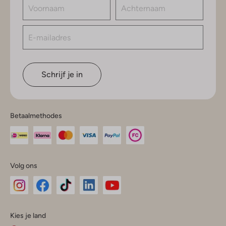
Schrijf je in
Betaalmethodes
Volg ons
Omoda
Omoda
Omoda
Omoda
Omoda
Kies je land
Instagram
Facebook
TikTok
LinkedIn
YouTube