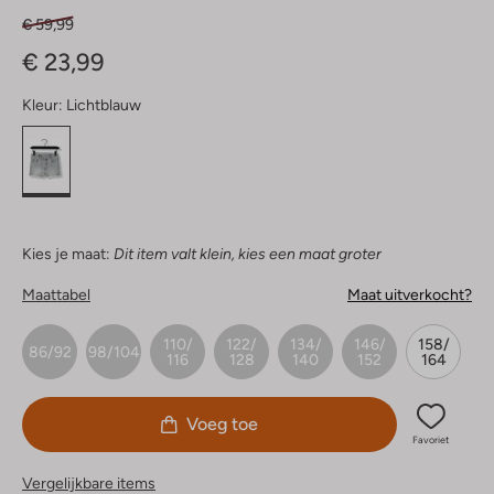
€ 59,99
€ 23,99
Kleur:
Lichtblauw
Kies je maat:
Dit item valt klein, kies een maat groter
Maattabel
Maat uitverkocht?
110/
122/
134/
146/
158/
86/92
98/104
116
128
140
152
164
Voeg toe
Favoriet
Vergelijkbare items