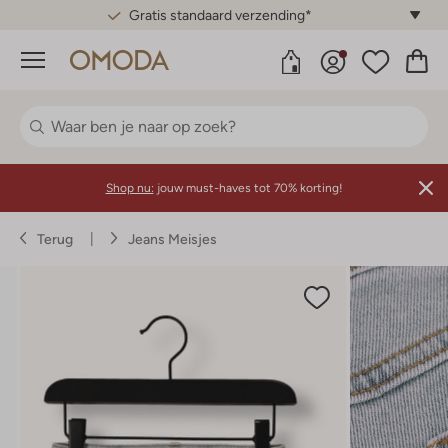
Gratis standaard verzending*
Menu
Shop nu:
jouw must-haves tot 70% korting!
Terug
Jeans Meisjes