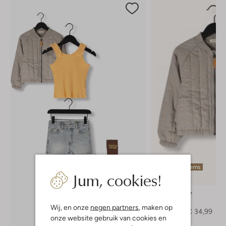
Laatste items
Jum, cookies!
-50%
Lil' Atelier
Jack
Wij, en onze
negen partners
, maken op
€ 69,99
€ 34,99
onze website gebruik van cookies en