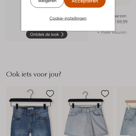
Accepteren
Weigeren
-30%
Omoda
Cowboylaarzen
Cookie-instellingen
€ 99,99
€ 69,99
+ meer kleuren
Ontdek de look
Ook iets voor jou?