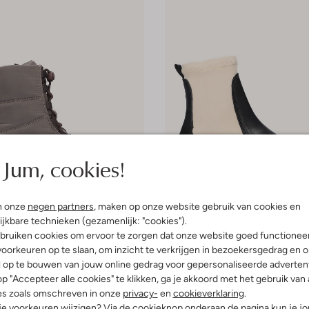
Jum, cookies!
n onze
negen partners
, maken op onze website gebruik van cookies en
Laatste maten
ijkbare technieken (gezamenlijk: "cookies").
-70%
bruiken cookies om ervoor te zorgen dat onze website goed functionee
So Jamie
oorkeuren op te slaan, om inzicht te verkrijgen in bezoekersgedrag en 
eakers
Chelsea boots
l op te bouwen van jouw online gedrag voor gepersonaliseerde advertent
€ 38,95
€ 129,95
€ 38,95
p "Accepteer alle cookies" te klikken, ga je akkoord met het gebruik van 
es zoals omschreven in onze
privacy-
en
cookieverklaring
.
 je voorkeuren wijzigen? Via de cookieknop onderaan de pagina kun je j