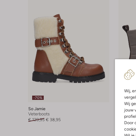
Wij, e
vergel
-70%
-70%
Wij ge
So Jamie
So Jamie
jouw v
Veterboots
Hoge sn
profie
€ 129,95
€ 38,95
€ 129,95
Door o
cooki
Wil je