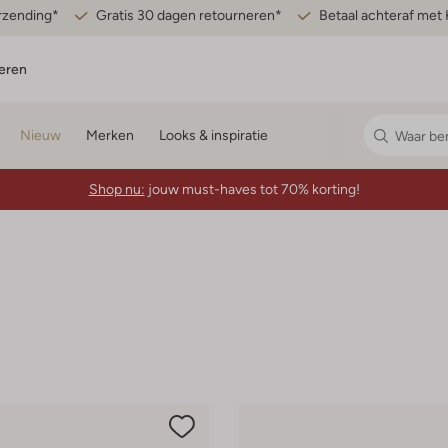
erzending*
Gratis 30 dagen retourneren*
Betaal achteraf met 
eren
Nieuw
Merken
Looks & inspiratie
Shop nu:
jouw must-haves tot 70% korting!