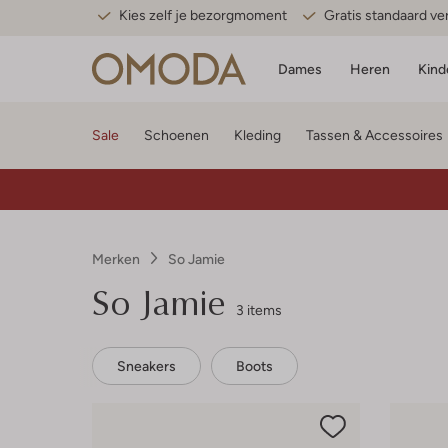
Kies zelf je bezorgmoment
Gratis standaard v
Dames
Heren
Kind
Sale
Schoenen
Kleding
Tassen & Accessoires
Merken
So Jamie
So Jamie
3 items
Sneakers
Boots