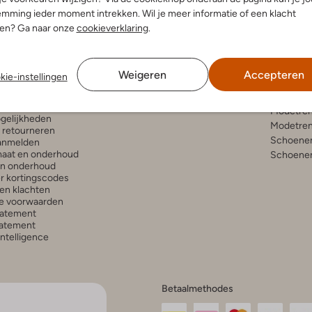
mming ieder moment intrekken. Wil je meer informatie of een klacht
nen? Ga naar onze
cookieverklaring
.
enservice
Account
Inspira
Weigeren
Accepteren
kie-instellingen
Mijn account
Bekijk all
n en bezorgen
Veelgestelde vragen
Modetren
gelijkheden
Modetren
n retourneren
Schoenen
anmelden
aat en onderhoud
Schoenen
en onderhoud
r kortingscodes
en klachten
e voorwaarden
tatement
atement
 Intelligence
Betaalmethodes