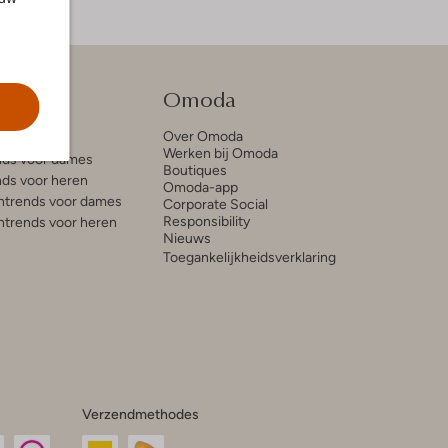
tie
Omoda
Over Omoda
e blogs
Werken bij Omoda
ds voor dames
Boutiques
ds voor heren
Omoda-app
trends voor dames
Corporate Social
Responsibility
trends voor heren
Nieuws
Toegankelijkheidsverklaring
Verzendmethodes