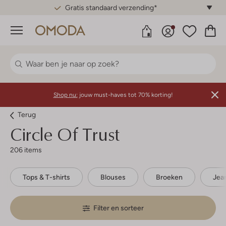
Gratis standaard verzending*
Menu
Shop nu:
jouw must-haves tot 70% korting!
Terug
Circle Of Trust
206 items
Tops & T-shirts
Blouses
Broeken
Jea
Filter en sorteer