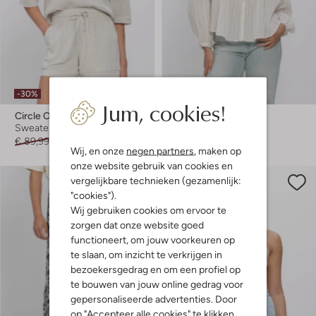
-30%
-50%
Jum, cookies!
Circle Of Trust
Circle Of Trust
Sweater
Blouse
€ 89,99
€ 62,99
€ 89,99
€ 44,99
Wij, en onze
negen partners
, maken op
onze website gebruik van cookies en
vergelijkbare technieken (gezamenlijk:
"cookies").
Wij gebruiken cookies om ervoor te
zorgen dat onze website goed
functioneert, om jouw voorkeuren op
te slaan, om inzicht te verkrijgen in
bezoekersgedrag en om een profiel op
te bouwen van jouw online gedrag voor
gepersonaliseerde advertenties. Door
op "Accepteer alle cookies" te klikken,