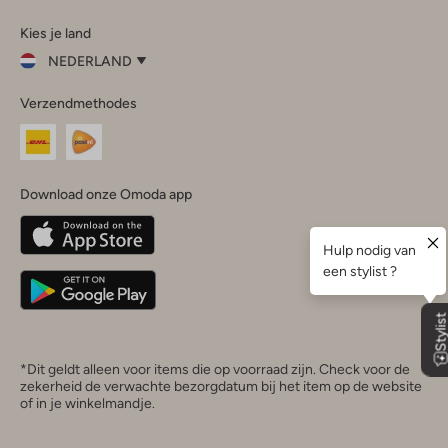
Omoda
Omoda
Omoda
Omoda
Omoda
Kies je land
Instagram
Facebook
TikTok
LinkedIn
YouTube
NEDERLAND
Kies
Verzendmethodes
je
Sluit
land
Nederland
België
(Nederlands)
Download onze Omoda app
Belgique
(Français)
Deutschland
*Dit geldt alleen voor items die op voorraad zijn. Check voor de
zekerheid de verwachte bezorgdatum bij het item op de website
of in je winkelmandje.