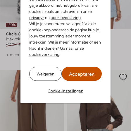
ga je akkoord met het gebruik van alle
cookies zoals omschreven in onze
privacy-
en
cookieverklaring
.
Wil je je voorkeuren wijzigen? Via de
-30%
cookieknop onderaan de pagina kun je
Circle Of Trust
Circle Of Trust
jouw toestemming ieder moment
Maxirok
Top
intrekken. Wil je meer informatie of een
€ 109,99
€ 76,99
€ 49,99
klacht indienen? Ga naar onze
cookieverklaring
.
+ meer kleuren
+ meer kleuren
Accepteren
Weigeren
Cookie-instellingen