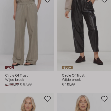
-20%
Nieuw
Circle Of Trust
Circle Of Trust
Wijde broek
Wijde broek
€ 109,99
€ 87,99
€ 119,99