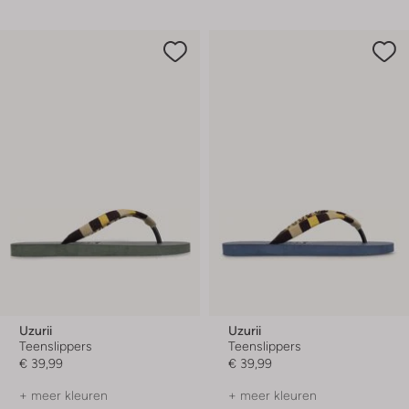
Uzurii
Uzurii
Teenslippers
Teenslippers
€ 39,99
€ 39,99
+ meer kleuren
+ meer kleuren