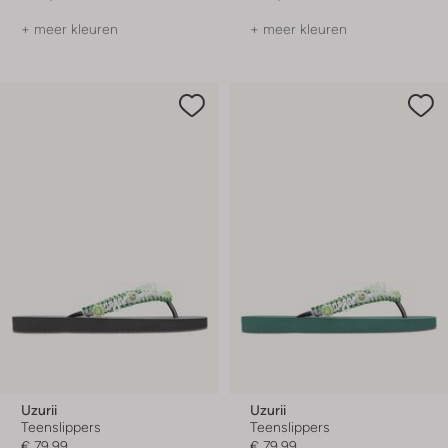
+ meer kleuren
+ meer kleuren
Uzurii
Uzurii
Teenslippers
Teenslippers
€ 79,99
€ 79,99