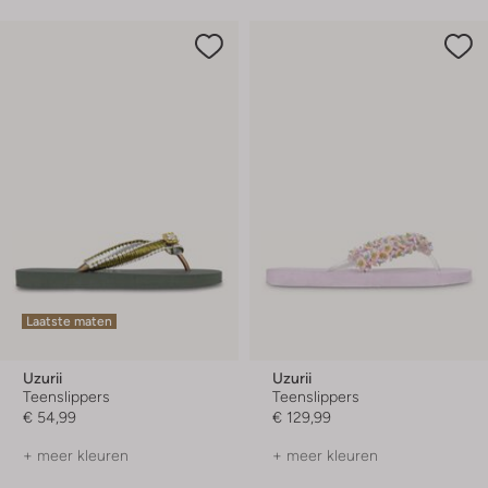
Laatste maten
Uzurii
Uzurii
Teenslippers
Teenslippers
€ 54,99
€ 129,99
+ meer kleuren
+ meer kleuren