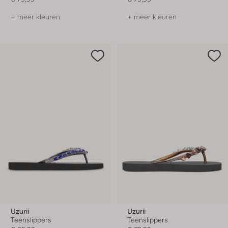
+ meer kleuren
+ meer kleuren
Uzurii
Uzurii
Teenslippers
Teenslippers