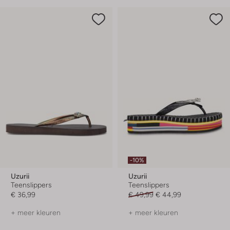
-10%
Uzurii
Uzurii
Teenslippers
Teenslippers
€ 36,99
€ 49,99
€ 44,99
+ meer kleuren
+ meer kleuren