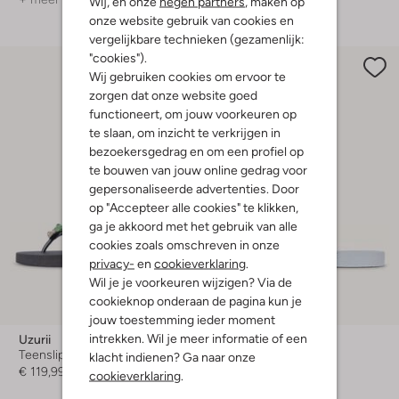
Wij, en onze
negen partners
, maken op
onze website gebruik van cookies en
vergelijkbare technieken (gezamenlijk:
"cookies").
Wij gebruiken cookies om ervoor te
zorgen dat onze website goed
functioneert, om jouw voorkeuren op
te slaan, om inzicht te verkrijgen in
bezoekersgedrag en om een profiel op
te bouwen van jouw online gedrag voor
gepersonaliseerde advertenties. Door
op "Accepteer alle cookies" te klikken,
ga je akkoord met het gebruik van alle
cookies zoals omschreven in onze
privacy-
en
cookieverklaring
.
Wil je je voorkeuren wijzigen? Via de
cookieknop onderaan de pagina kun je
jouw toestemming ieder moment
intrekken. Wil je meer informatie of een
Uzurii
Uzurii
Teenslippers
Teenslippers
klacht indienen? Ga naar onze
€ 119,99
€ 119,99
cookieverklaring
.