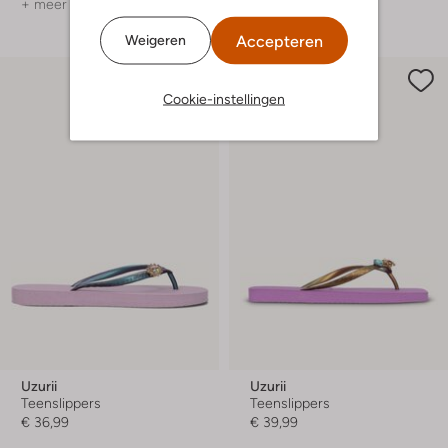
+ meer kleuren
+ meer kleuren
Accepteren
Weigeren
Cookie-instellingen
Uzurii
Uzurii
Teenslippers
Teenslippers
€ 36,99
€ 39,99