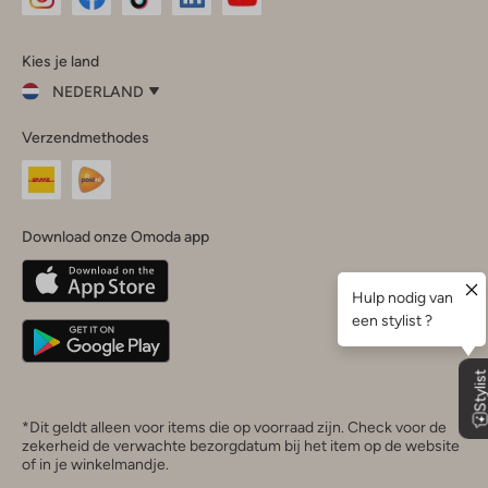
Omoda
Omoda
Omoda
Omoda
Omoda
Kies je land
Instagram
Facebook
TikTok
LinkedIn
YouTube
NEDERLAND
Kies
Verzendmethodes
je
Sluit
land
Nederland
België
(Nederlands)
Download onze Omoda app
Belgique
(Français)
Deutschland
*Dit geldt alleen voor items die op voorraad zijn. Check voor de
zekerheid de verwachte bezorgdatum bij het item op de website
of in je winkelmandje.