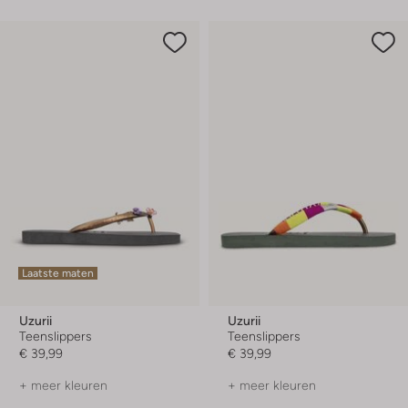
Laatste maten
Uzurii
Uzurii
Teenslippers
Teenslippers
€ 39,99
€ 39,99
+ meer kleuren
+ meer kleuren