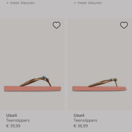
+ meer kleuren
+ meer kleuren
Uzurii
Uzurii
Teenslippers
Teenslippers
€ 39,99
€ 36,99