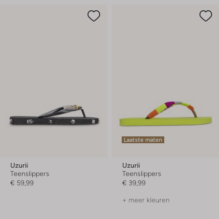
Laatste maten
Uzurii
Uzurii
Teenslippers
Teenslippers
€ 59,99
€ 39,99
+ meer kleuren