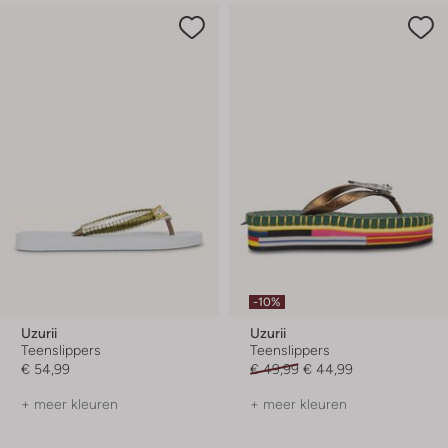
-10%
Uzurii
Uzurii
Teenslippers
Teenslippers
€ 54,99
€ 49,99
€ 44,99
+ meer kleuren
+ meer kleuren