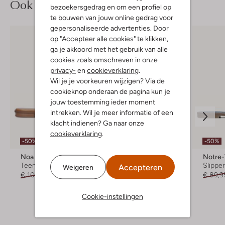
Ook iets voor jou?
bezoekersgedrag en om een profiel op
te bouwen van jouw online gedrag voor
gepersonaliseerde advertenties. Door
op "Accepteer alle cookies" te klikken,
ga je akkoord met het gebruik van alle
cookies zoals omschreven in onze
privacy-
en
cookieverklaring
.
Wil je je voorkeuren wijzigen? Via de
cookieknop onderaan de pagina kun je
jouw toestemming ieder moment
intrekken. Wil je meer informatie of een
klacht indienen? Ga naar onze
Laatste maten
cookieverklaring
.
-50%
-50%
-50%
Noa Harmon
Mexx
Notre
Teenslippers
Teenslippers
Slippe
Accepteren
Weigeren
€ 109,95
€ 54,99
€ 59,95
€ 29,99
€ 89,9
Cookie-instellingen