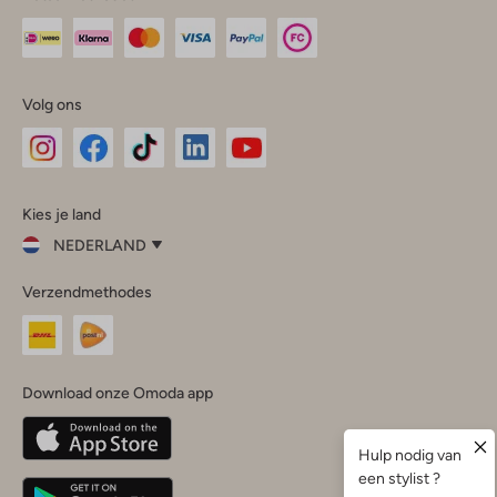
Volg ons
Omoda
Omoda
Omoda
Omoda
Omoda
Kies je land
Instagram
Facebook
TikTok
LinkedIn
YouTube
NEDERLAND
Kies
Verzendmethodes
je
Sluit
land
Nederland
België
(Nederlands)
Download onze Omoda app
Belgique
(Français)
Deutschland