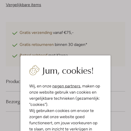
Vergelijkbare items
Gratis verzending
vanaf €75,-
Gratis retourneren
binnen 30 dagen*
Betaal achteraf
met Klarna
Jum, cookies!
Product informatie
Wij, en onze
negen partners
, maken op
onze website gebruik van cookies en
vergelijkbare technieken (gezamenlijk:
Bezorgen & retourneren
"cookies").
Wij gebruiken cookies om ervoor te
zorgen dat onze website goed
functioneert, om jouw voorkeuren op
te slaan, om inzicht te verkrijgen in