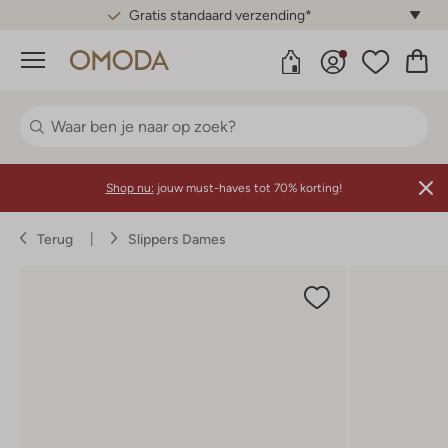
Gratis standaard verzending*
Menu
Shop nu:
jouw must-haves tot 70% korting!
Terug
Slippers Dames