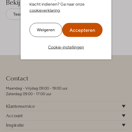
Bekijk meer
klacht indienen? Ga naar onze
cookieverklaring
.
Teenslippers
Uzurii
Textiel
Accepteren
Weigeren
Cookie-instellingen
Contact
Maandag - Vrijdag 09:00 - 19:00 uur
Zaterdag 09:00 - 17:00 uur
Klantenservice
Account
Inspiratie