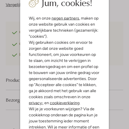
Jum, cookies!
Vergelijkbare items
Wij, en onze
negen partners
, maken op
onze website gebruik van cookies en
vergelijkbare technieken (gezamenlijk:
Gratis verzending
vanaf €75,-
"cookies").
Wij gebruiken cookies om ervoor te
Gratis retourneren
binnen 30 dagen*
zorgen dat onze website goed
functioneert, om jouw voorkeuren op
Betaal achteraf
met Klarna
te slaan, om inzicht te verkrijgen in
bezoekersgedrag en om een profiel op
te bouwen van jouw online gedrag voor
gepersonaliseerde advertenties. Door
Product informatie
op "Accepteer alle cookies" te klikken,
ga je akkoord met het gebruik van alle
cookies zoals omschreven in onze
Bezorgen & retourneren
privacy-
en
cookieverklaring
.
Wil je je voorkeuren wijzigen? Via de
cookieknop onderaan de pagina kun je
jouw toestemming ieder moment
intrekken. Wil je meer informatie of een