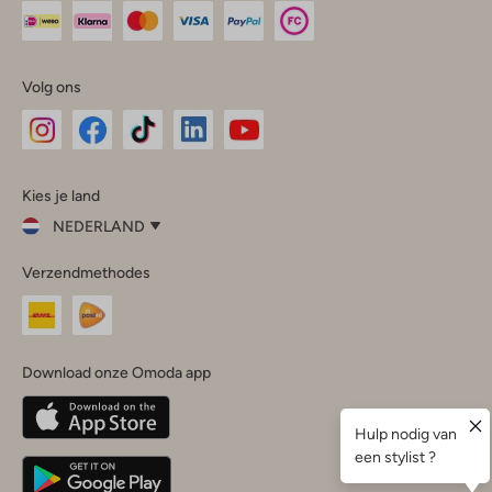
Volg ons
Omoda
Omoda
Omoda
Omoda
Omoda
Kies je land
Instagram
Facebook
TikTok
LinkedIn
YouTube
NEDERLAND
Kies
Verzendmethodes
je
Sluit
land
Nederland
België
(Nederlands)
Download onze Omoda app
Belgique
(Français)
Deutschland