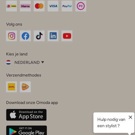
Volg ons
Omoda
Omoda
Omoda
Omoda
Omoda
Kies je land
Instagram
Facebook
TikTok
LinkedIn
YouTube
NEDERLAND
Kies
Verzendmethodes
je
Sluit
land
Nederland
België
(Nederlands)
Download onze Omoda app
Belgique
(Français)
Deutschland