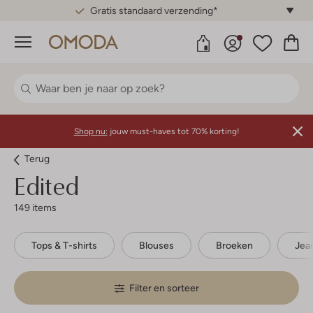
Gratis standaard verzending*
Menu
Shop nu:
jouw must-haves tot 70% korting!
Terug
Edited
149 items
Tops & T-shirts
Blouses
Broeken
Jea
Filter en sorteer