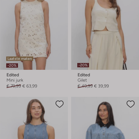
Laatste maten
-20%
-20%
Edited
Edited
Mini jurk
Gilet
€ 79,99
€ 63,99
€ 49,99
€ 39,99