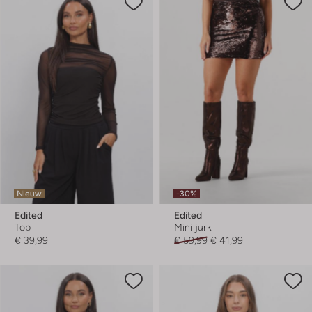
Nieuw
-30%
Edited
Edited
Top
Mini jurk
€ 39,99
€ 59,99
€ 41,99