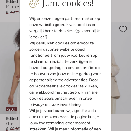
Jum, cookies!
Edited
Edited
Minirok
Top
€ 49,99
€ 34,99
€ 59,99
€ 41,99
Wij, en onze
negen partners
, maken op
onze website gebruik van cookies en
vergelijkbare technieken (gezamenlijk:
"cookies").
Wij gebruiken cookies om ervoor te
zorgen dat onze website goed
functioneert, om jouw voorkeuren op
te slaan, om inzicht te verkrijgen in
bezoekersgedrag en om een profiel op
te bouwen van jouw online gedrag voor
gepersonaliseerde advertenties. Door
op "Accepteer alle cookies" te klikken,
ga je akkoord met het gebruik van alle
cookies zoals omschreven in onze
privacy-
en
cookieverklaring
.
-20%
-40%
Wil je je voorkeuren wijzigen? Via de
cookieknop onderaan de pagina kun je
Edited
Edited
jouw toestemming ieder moment
Gilet
Blazer
intrekken. Wil je meer informatie of een
€ 69,99
€ 55,99
€ 129,99
€ 77,99