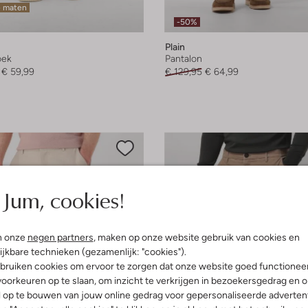
e maten
-50%
Plain
oek
Pantalon
€ 59,99
€ 129,95
€ 64,99
Jum, cookies!
n onze
negen partners
, maken op onze website gebruik van cookies en
ijkbare technieken (gezamenlijk: "cookies").
bruiken cookies om ervoor te zorgen dat onze website goed functionee
oorkeuren op te slaan, om inzicht te verkrijgen in bezoekersgedrag en 
l op te bouwen van jouw online gedrag voor gepersonaliseerde advertent