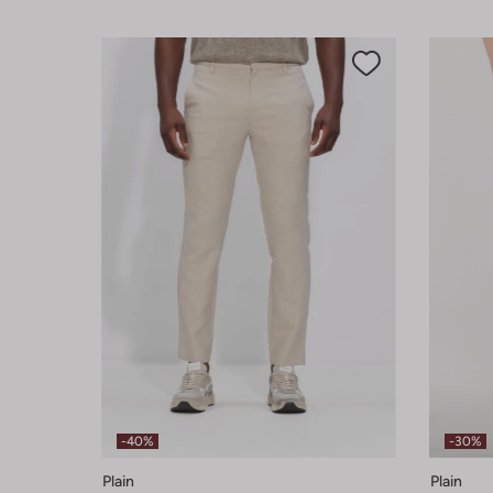
-40%
-30%
Plain
Plain