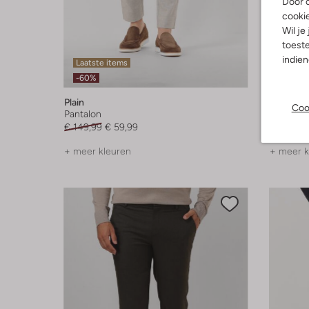
Door o
cooki
Wil je
toeste
indie
Laatste items
Laatst
-60%
-60%
Plain
Plain
Coo
Pantalon
Pantalon
€ 149,99
€ 59,99
€ 139,99
+ meer kleuren
+ meer k