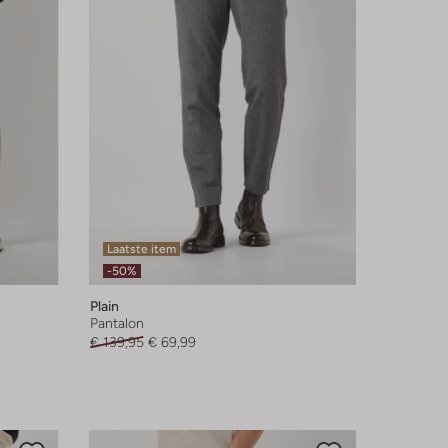
Laatste item
-50%
Plain
Pantalon
€ 139,95
€ 69,99