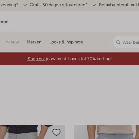
erzending*
Gratis 30 dagen retourneren*
Betaal achteraf met 
eren
Nieuw
Merken
Looks & inspiratie
Shop nu:
jouw must-haves tot 70% korting!