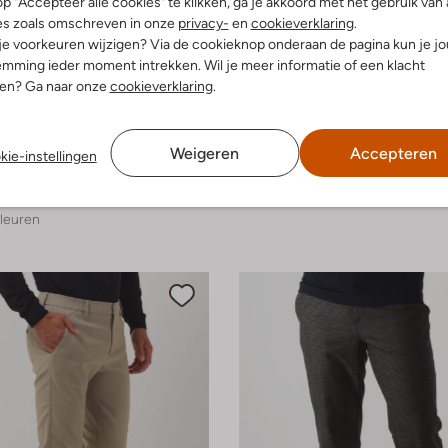
p "Accepteer alle cookies" te klikken, ga je akkoord met het gebruik van 
es zoals omschreven in onze
privacy-
en
cookieverklaring
.
 je voorkeuren wijzigen? Via de cookieknop onderaan de pagina kun je j
mming ieder moment intrekken. Wil je meer informatie of een klacht
nen? Ga naar onze
cookieverklaring
.
e maten
Laatste maten
-50%
Plain
Weigeren
Accepteren
kie-instellingen
Cargobroek
€ 55,99
€ 134,95
€ 66,99
leuren