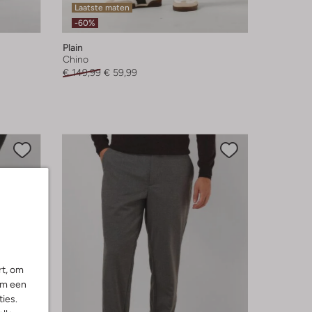
Laatste maten
-60%
Plain
Chino
€ 149,99
€ 59,99
rt, om
om een
ies.