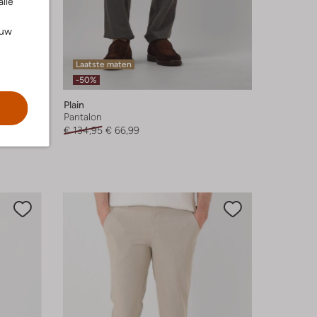
alle
ouw
Laatste maten
-50%
Plain
Pantalon
€ 134,95
€ 66,99