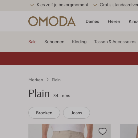
Kies zelf je bezorgmoment
Gratis standaard v
Dames
Heren
Kind
Sale
Schoenen
Kleding
Tassen & Accessoires
Merken
Plain
Plain
34 items
Broeken
Jeans