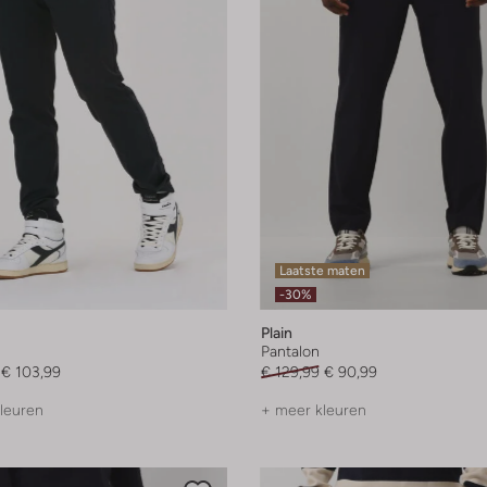
Laatste maten
-30%
Plain
Pantalon
€ 103,99
€ 129,99
€ 90,99
leuren
+ meer kleuren