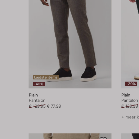
Laatste items
-20%
-40%
Plain
Plain
Pantalon
Pantalon
€ 129,95
€ 77,99
€ 129,99
+ meer k