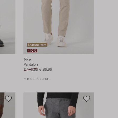
Laatste item
-40%
Plain
Pantalon
€ 149,99
€ 89,99
+ meer kleuren