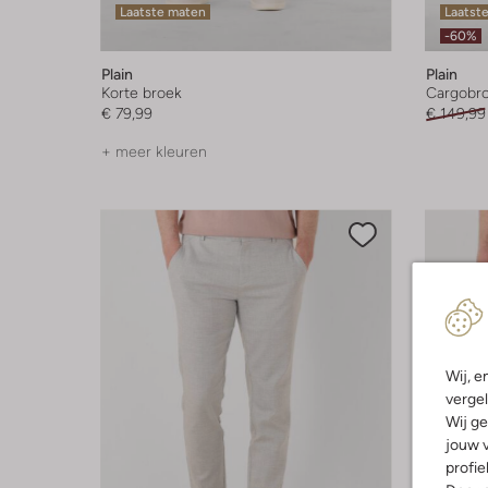
Laatste maten
Laatst
-60%
Plain
Plain
Korte broek
Cargobr
€ 79,99
€ 149,99
+ meer kleuren
Wij, e
vergel
Wij ge
jouw v
profie