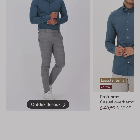
Laatste items
-40%
Profuomo
Casual overhemd
Ontdek de look
€ 99,95
€ 59,95