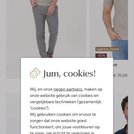
Laatste items
-30%
Saint Steve
Jum, cookies!
Polo
Ontdek de look
€ 109,95
€ 76,99
Wij, en onze
negen partners
, maken op
onze website gebruik van cookies en
vergelijkbare technieken (gezamenlijk:
"cookies").
Wij gebruiken cookies om ervoor te
zorgen dat onze website goed
functioneert, om jouw voorkeuren op
te slaan, om inzicht te verkrijgen in