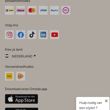
Betaalmethodes
Volg ons
Omoda
Omoda
Omoda
Omoda
Omoda
Kies je land
Instagram
Facebook
TikTok
LinkedIn
YouTube
NEDERLAND
Kies
Verzendmethodes
je
Sluit
land
Nederland
België
(Nederlands)
Download onze Omoda app
Belgique
(Français)
Deutschland