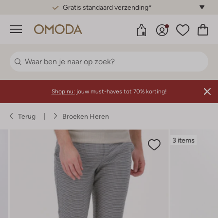
Gratis standaard verzending*
Menu
Shop nu:
jouw must-haves tot 70% korting!
Terug
Broeken Heren
3 items