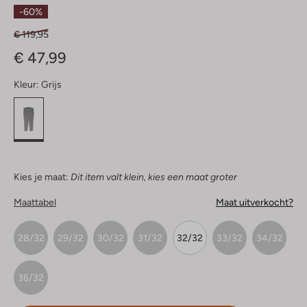
Sterren
-60%
€ 119,95
€ 47,99
Kleur:
Grijs
Kies je maat:
Dit item valt klein, kies een maat groter
Maattabel
Maat uitverkocht?
28/32
29/32
30/32
31/32
32/32
33/32
34/32
36/32