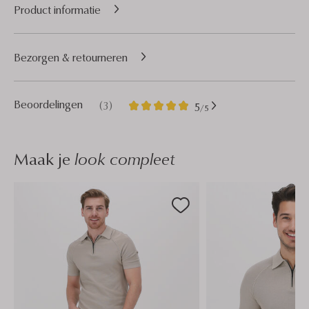
Product informatie
Bezorgen & retourneren
3
5
Beoordelingen
(3)
5
/5
Sterren
Maak je
look compleet