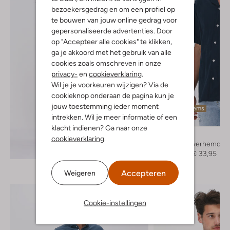
bezoekersgedrag en om een profiel op
te bouwen van jouw online gedrag voor
gepersonaliseerde advertenties. Door
op "Accepteer alle cookies" te klikken,
ga je akkoord met het gebruik van alle
cookies zoals omschreven in onze
privacy-
en
cookieverklaring
.
Wil je je voorkeuren wijzigen? Via de
cookieknop onderaan de pagina kun je
jouw toestemming ieder moment
Laatste items
intrekken. Wil je meer informatie of een
-60%
klacht indienen? Ga naar onze
Minimum
cookieverklaring
.
Casual overhemd
Ontdek de look
€ 84,95
€ 33,95
Accepteren
Weigeren
Cookie-instellingen