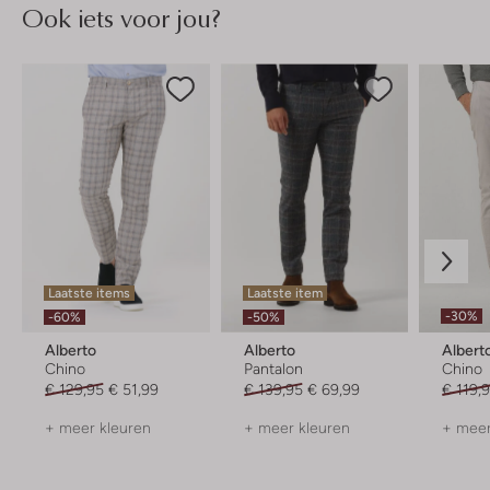
Ook iets voor jou?
Laatste items
Laatste item
-30%
-60%
-50%
Alberto
Alberto
Albert
Chino
Pantalon
Chino
€ 129,95
€ 51,99
€ 139,95
€ 69,99
€ 119,
+ meer kleuren
+ meer kleuren
+ meer