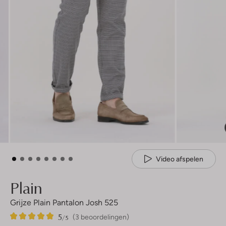
Video afspelen
Plain
Grijze Plain Pantalon Josh 525
5
3
5
/5
(3 beoordelingen)