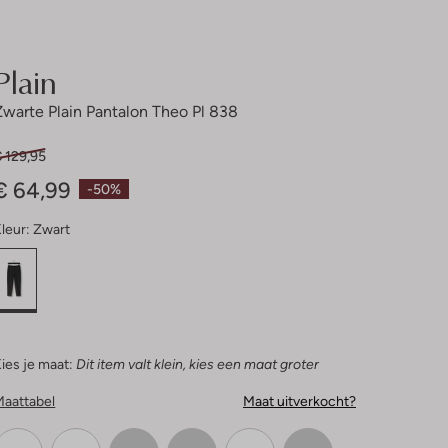
Plain
Zwarte Plain Pantalon Theo Pl 838
 129,95
€ 64,99
-50%
leur:
Zwart
ies je maat:
Dit item valt klein, kies een maat groter
Maattabel
Maat uitverkocht?