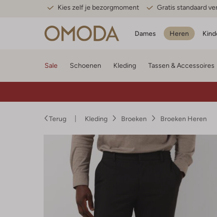
Kies zelf je bezorgmoment
Gratis standaard v
Dames
Heren
Kind
Sale
Schoenen
Kleding
Tassen & Accessoires
Terug
Kleding
Broeken
Broeken Heren