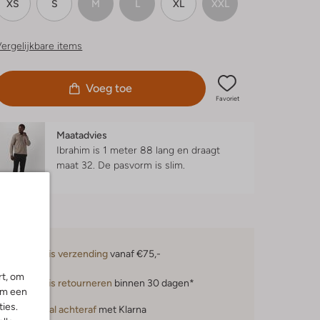
XS
S
M
L
XL
XXL
ergelijkbare items
Voeg toe
Favoriet
Maatadvies
Ibrahim is 1 meter 88 lang en draagt
maat 32.
De pasvorm is
slim
.
Gratis verzending
vanaf €75,-
rt, om
Gratis retourneren
binnen 30 dagen*
om een
ies.
Betaal achteraf
met Klarna