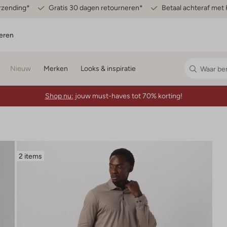
erzending*
Gratis 30 dagen retourneren*
Betaal achteraf met 
eren
Nieuw
Merken
Looks & inspiratie
Shop nu:
jouw must-haves tot 70% korting!
2 items