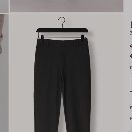
€
K
K