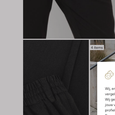
4 items
Wij, e
vergel
Wij ge
jouw v
profie