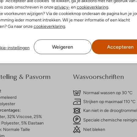
p "Accepteer alle cookies" te klikken, ga je akkoord met het gebruik van 
es zoals omschreven in onze
privacy-
en
cookieverklaring
.
 je voorkeuren wijzigen? Via de cookieknop onderaan de pagina kun je j
dek de look
Ontdek de look
mming ieder moment intrekken. Wil je meer informatie of een klacht
nen? Ga naar onze
cookieverklaring
.
Bezorgen & retourneren
Weigeren
Accepteren
kie-instellingen
elling & Pasvorm
Wasvoorschriften
t
Normaal wassen op 30 °C
meleerd
Strijken op maximaal 110 °C
olyester
ercentages:
Kan niet in de droogtromme
ter, 32% Viscose, 25%
Speciale chemische reinigi
Polyester, 5% Elastaan
Niet bleken
e:
Normale Taille
lim