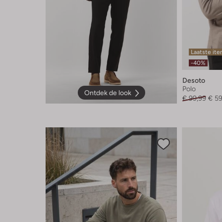
Laatste it
-40%
Desoto
Polo
Ontdek de look
€ 99,99
€ 59