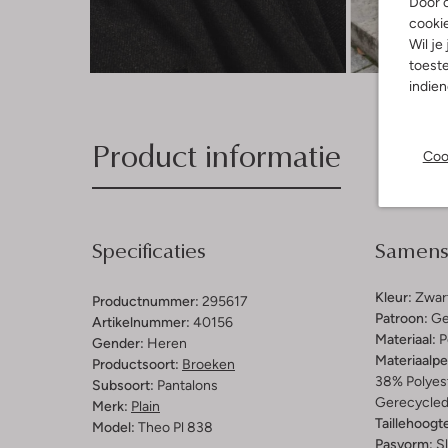
Door o
cooki
Wil je
Ont
toeste
indie
Product informatie
Coo
Specificaties
Samenst
Kleur:
Zwar
Productnummer:
295617
Patroon:
Ge
Artikelnummer:
40156
Materiaal:
P
Gender:
Heren
Materiaalp
Productsoort:
Broeken
38% Polyes
Subsoort:
Pantalons
Gerecycled 
Merk:
Plain
Taillehoogt
Model:
Theo Pl 838
Pasvorm:
S