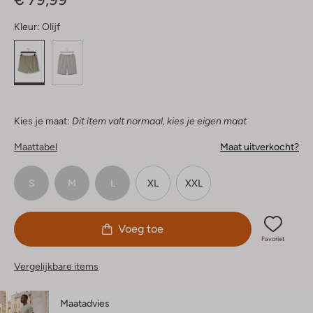
Kleur:
Olijf
Kies je maat:
Dit item valt normaal, kies je eigen maat
Maattabel
Maat uitverkocht?
S
M
L
XL
XXL
Voeg toe
Favoriet
Vergelijkbare items
Maatadvies