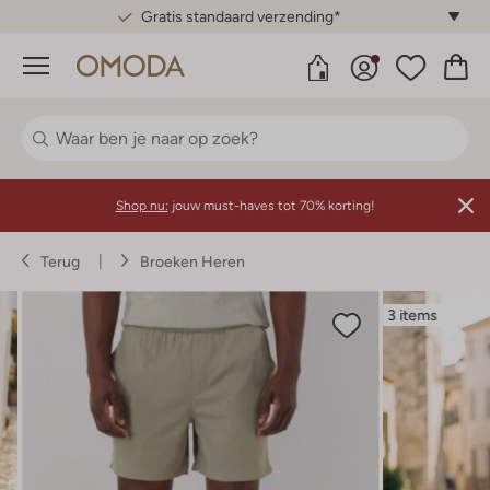
Gratis standaard verzending*
Menu
Shop nu:
jouw must-haves tot 70% korting!
Terug
Broeken Heren
3 items