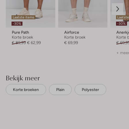
Laatste items
Laatste
-30%
-30%
Pure Path
Airforce
Anerkj
Korte broek
Korte broek
Korte 
€ 89,99
€ 62,99
€ 69,99
€ 69,9
+ meer
Bekijk meer
Korte broeken
Plain
Polyester