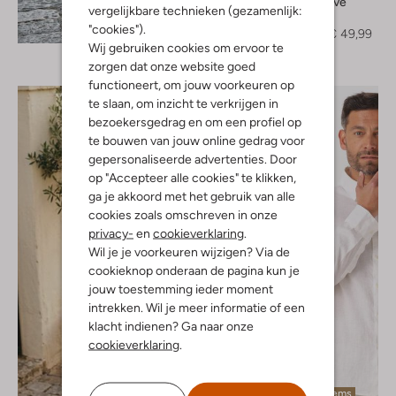
Saint Steve
vergelijkbare technieken (gezamenlijk:
T-shirt
Ontdek de look
"cookies").
€ 99,99
€ 49,99
Wij gebruiken cookies om ervoor te
zorgen dat onze website goed
functioneert, om jouw voorkeuren op
te slaan, om inzicht te verkrijgen in
bezoekersgedrag en om een profiel op
te bouwen van jouw online gedrag voor
gepersonaliseerde advertenties. Door
op "Accepteer alle cookies" te klikken,
ga je akkoord met het gebruik van alle
cookies zoals omschreven in onze
privacy-
en
cookieverklaring
.
Wil je je voorkeuren wijzigen? Via de
cookieknop onderaan de pagina kun je
jouw toestemming ieder moment
intrekken. Wil je meer informatie of een
klacht indienen? Ga naar onze
cookieverklaring
.
Laatste items