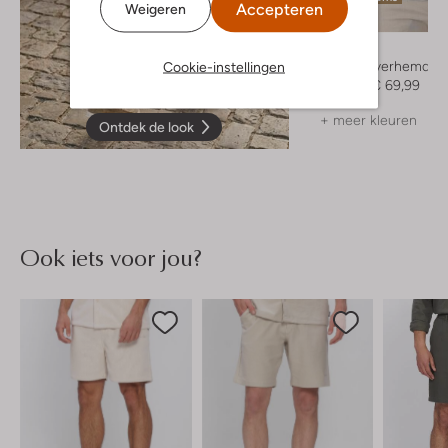
Accepteren
Weigeren
-30%
Drykorn
Casual overhemd
Cookie-instellingen
€ 99,99
€ 69,99
+ meer kleuren
Ontdek de look
Ook iets voor jou?