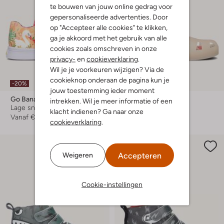
te bouwen van jouw online gedrag voor
gepersonaliseerde advertenties. Door
op "Accepteer alle cookies" te klikken,
ga je akkoord met het gebruik van alle
cookies zoals omschreven in onze
privacy-
en
cookieverklaring
.
Wil je je voorkeuren wijzigen? Via de
Laatste items
cookieknop onderaan de pagina kun je
-20%
-50%
jouw toestemming ieder moment
Go Bananas
Go Bananas
intrekken. Wil je meer informatie of een
Lage sneakers
Sandalen
klacht indienen? Ga naar onze
Vanaf
€ 31,99
€ 19,95
€ 9,99
cookieverklaring
.
Accepteren
Weigeren
Cookie-instellingen