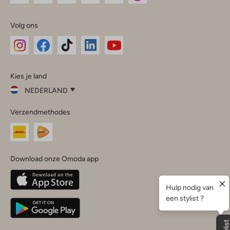
Volg ons
Omoda
Omoda
Omoda
Omoda
Omoda
Kies je land
Instagram
Facebook
TikTok
LinkedIn
YouTube
NEDERLAND
Kies
Verzendmethodes
je
Sluit
land
Nederland
België
(Nederlands)
Download onze Omoda app
Belgique
(Français)
Deutschland