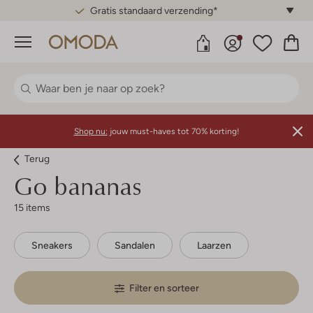
Gratis standaard verzending*
Menu
Shop nu:
jouw must-haves tot 70% korting!
Terug
Go bananas
15 items
Sneakers
Sandalen
Laarzen
Filter en sorteer