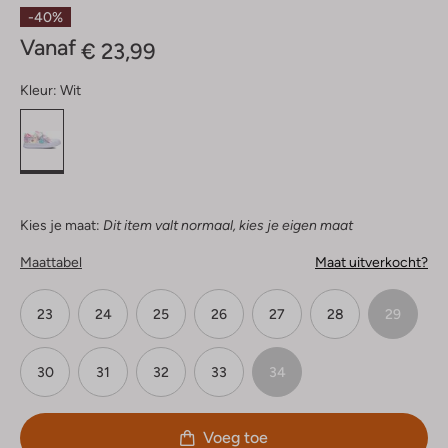
Sterren
-40%
Vanaf
€ 23,99
Kleur:
Wit
Kies je maat:
Dit item valt normaal, kies je eigen maat
Maattabel
Maat uitverkocht?
23
24
25
26
27
28
29
30
31
32
33
34
Voeg toe