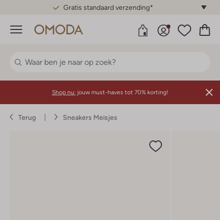
Gratis standaard verzending*
Menu
Shop nu:
jouw must-haves tot 70% korting!
Terug
Sneakers Meisjes