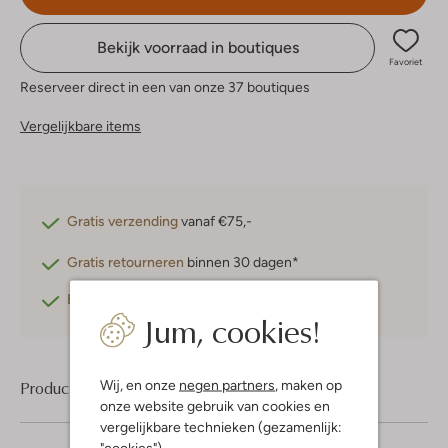
Bekijk voorraad in boutiques
Favoriet
Reserveer direct in een van onze 37 boutiques
Vergelijkbare items
Gratis verzending
vanaf €75,-
Gratis retourneren
binnen 30 dagen*
Betaal achteraf
met Klarna
Jum, cookies!
Wij, en onze
negen partners
, maken op
Product informatie
onze website gebruik van cookies en
vergelijkbare technieken (gezamenlijk:
"cookies").