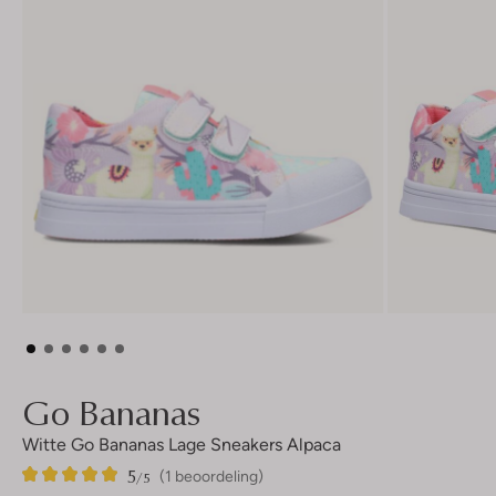
Go Bananas
Witte Go Bananas Lage Sneakers Alpaca
5
1
5
/5
(1 beoordeling)