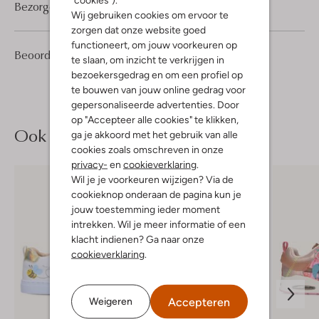
Bezorgen & retourneren
Wij gebruiken cookies om ervoor te
zorgen dat onze website goed
functioneert, om jouw voorkeuren op
1
5
Beoordelingen
(1)
5
/5
te slaan, om inzicht te verkrijgen in
Sterren
bezoekersgedrag en om een profiel op
te bouwen van jouw online gedrag voor
gepersonaliseerde advertenties. Door
op "Accepteer alle cookies" te klikken,
Ook iets voor jou?
ga je akkoord met het gebruik van alle
cookies zoals omschreven in onze
privacy-
en
cookieverklaring
.
Wil je je voorkeuren wijzigen? Via de
cookieknop onderaan de pagina kun je
jouw toestemming ieder moment
intrekken. Wil je meer informatie of een
klacht indienen? Ga naar onze
cookieverklaring
.
Accepteren
Weigeren