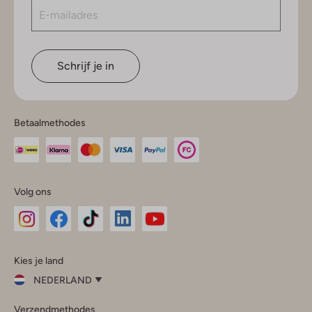
Schrijf je in
Betaalmethodes
Volg ons
Omoda
Omoda
Omoda
Omoda
Omoda
Kies je land
Instagram
Facebook
TikTok
LinkedIn
YouTube
NEDERLAND
Kies
Verzendmethodes
je