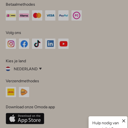
Betaalmethodes
Volg ons
Omoda
Omoda
Omoda
Omoda
Omoda
Kies je land
Instagram
Facebook
TikTok
LinkedIn
YouTube
NEDERLAND
Kies
Verzendmethodes
je
Sluit
land
Nederland
België
(Nederlands)
Download onze Omoda app
Belgique
(Français)
Deutschland