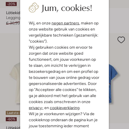
Jum, cookies!
-20%
-60%
Lötiekids
Lötiekids
Legging
T-shirt
Wij, en onze
negen partners
, maken op
€ 36,99
€ 29,99
€ 34,99
€ 13,99
onze website gebruik van cookies en
vergelijkbare technieken (gezamenlijk:
"cookies").
Wij gebruiken cookies om ervoor te
zorgen dat onze website goed
functioneert, om jouw voorkeuren op
te slaan, om inzicht te verkrijgen in
bezoekersgedrag en om een profiel op
te bouwen van jouw online gedrag voor
gepersonaliseerde advertenties. Door
op "Accepteer alle cookies" te klikken,
ga je akkoord met het gebruik van alle
cookies zoals omschreven in onze
privacy-
en
cookieverklaring
.
Laatste item
Laatste item
Wil je je voorkeuren wijzigen? Via de
-60%
-60%
cookieknop onderaan de pagina kun je
jouw toestemming ieder moment
Lötiekids
Lötiekids