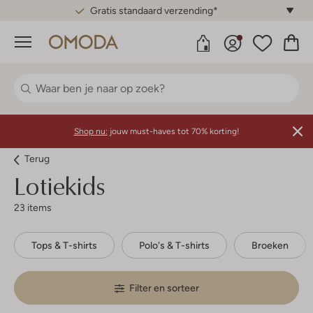
Gratis standaard verzending*
Menu
Shop nu:
jouw must-haves tot 70% korting!
Terug
Lotiekids
23 items
Tops & T-shirts
Polo's & T-shirts
Broeken
Filter en sorteer