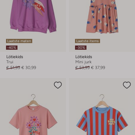
Laatste maten
Laatste items
-40%
-30%
Lötiekids
Lötiekids
Trui
Mini jurk
€ 51,99
€ 30,99
€ 53,99
€ 37,99