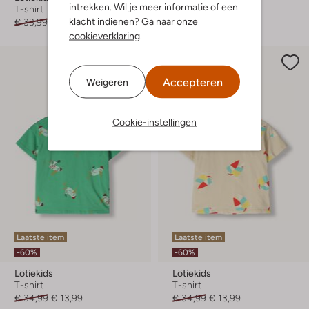
intrekken. Wil je meer informatie of een
T-shirt
T-shirt
klacht indienen? Ga naar onze
€ 33,99
€ 13,99
€ 34,99
€ 13,99
cookieverklaring
.
Accepteren
Weigeren
Cookie-instellingen
Laatste item
Laatste item
-60%
-60%
Lötiekids
Lötiekids
T-shirt
T-shirt
€ 34,99
€ 13,99
€ 34,99
€ 13,99