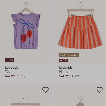
Laatste maten
-30%
-40%
Lötiekids
Lötiekids
Top
Minirok
€ 36,99
€ 25,99
€ 48,99
€ 28,99