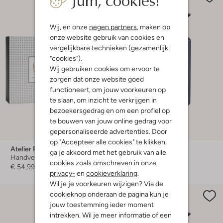
Wij, en onze
negen partners
, maken op
onze website gebruik van cookies en
vergelijkbare technieken (gezamenlijk:
"cookies").
Wij gebruiken cookies om ervoor te
zorgen dat onze website goed
functioneert, om jouw voorkeuren op
te slaan, om inzicht te verkrijgen in
bezoekersgedrag en om een profiel op
te bouwen van jouw online gedrag voor
gepersonaliseerde advertenties. Door
op "Accepteer alle cookies" te klikken,
Atelier Rebul
Atelier Rebul
ga je akkoord met het gebruik van alle
Handverzorging
Handzeep
cookies zoals omschreven in onze
€ 54,99
€ 17,99
privacy-
en
cookieverklaring
.
Wil je je voorkeuren wijzigen? Via de
cookieknop onderaan de pagina kun je
jouw toestemming ieder moment
intrekken. Wil je meer informatie of een