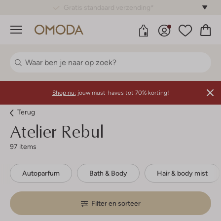
Gratis standaard verzending*
Menu
Shop nu:
jouw must-haves tot 70% korting!
Terug
Atelier Rebul
97 items
Autoparfum
Bath & Body
Hair & body mist
Filter en sorteer