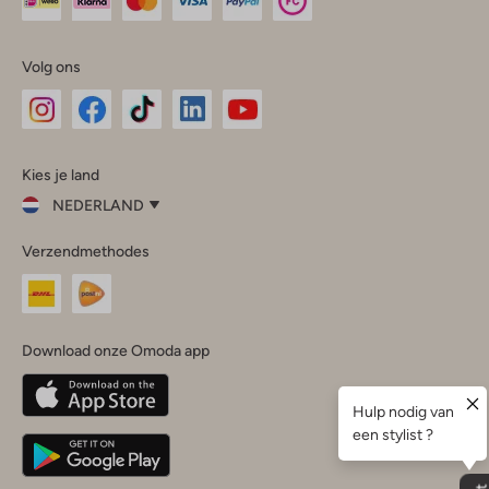
Volg ons
Omoda
Omoda
Omoda
Omoda
Omoda
Kies je land
Instagram
Facebook
TikTok
LinkedIn
YouTube
NEDERLAND
Kies
Verzendmethodes
je
Sluit
land
Nederland
België
(Nederlands)
Download onze Omoda app
Belgique
(Français)
Deutschland