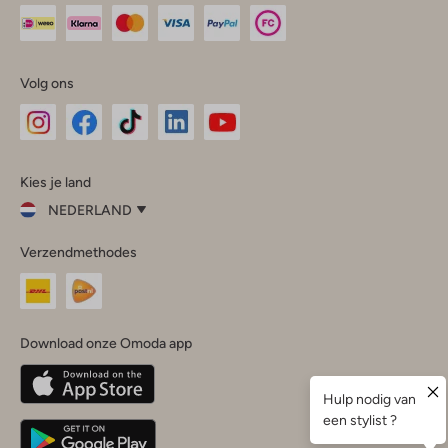
Volg ons
Omoda
Omoda
Omoda
Omoda
Omoda
Kies je land
Instagram
Facebook
TikTok
LinkedIn
YouTube
NEDERLAND
Kies
Verzendmethodes
je
Sluit
land
Nederland
België
(Nederlands)
Download onze Omoda app
Belgique
(Français)
Deutschland