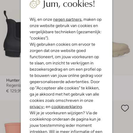
Jum, cookies!
Wij, en onze
negen partners
, maken op
onze website gebruik van cookies en
vergelijkbare technieken (gezamenlijk:
"cookies").
Wij gebruiken cookies om ervoor te
zorgen dat onze website goed
functioneert, om jouw voorkeuren op
te slaan, om inzicht te verkrijgen in
bezoekersgedrag en om een profiel op
te bouwen van jouw online gedrag voor
Hunter
Hunter
gepersonaliseerde advertenties. Door
Regenlaarzen
Regenlaarzen
op "Accepteer alle cookies" te klikken,
€ 129,99
€ 139,99
ga je akkoord met het gebruik van alle
cookies zoals omschreven in onze
privacy-
en
cookieverklaring
.
Wil je je voorkeuren wijzigen? Via de
cookieknop onderaan de pagina kun je
jouw toestemming ieder moment
intrekken. Wil je meer informatie of een