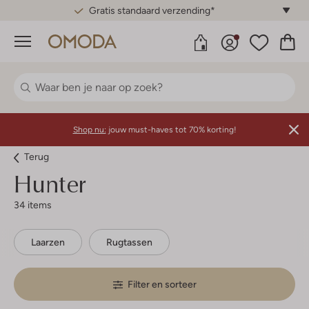
Gratis standaard verzending*
Menu
Shop nu:
jouw must-haves tot 70% korting!
Terug
Hunter
34 items
Laarzen
Rugtassen
Filter en sorteer