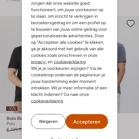
zorgen dat onze website goed
functioneert, om jouw voorkeuren op
te slaan, om inzicht te verkrijgen in
bezoekersgedrag en om een profiel op
te bouwen van jouw online gedrag voor
gepersonaliseerde advertenties. Door
op "Accepteer alle cookies" te klikken,
ga je akkoord met het gebruik van alle
cookies zoals omschreven in onze
privacy-
en
cookieverklaring
.
Wil je je voorkeuren wijzigen? Via de
cookieknop onderaan de pagina kun je
jouw toestemming ieder moment
intrekken. Wil je meer informatie of een
klacht indienen? Ga naar onze
cookieverklaring
.
-10%
-40%
Boss Black
Boss Black
Accepteren
Weigeren
Polo
Polo
€ 109,99
€ 98,99
€ 109,99
€ 65,99