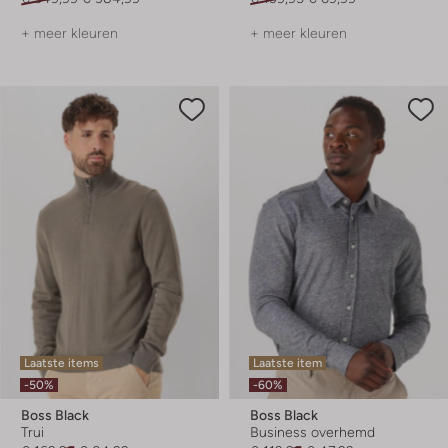
+ meer kleuren
+ meer kleuren
Laatste items
Laatste item
-50%
-60%
Boss Black
Boss Black
Trui
Business overhemd