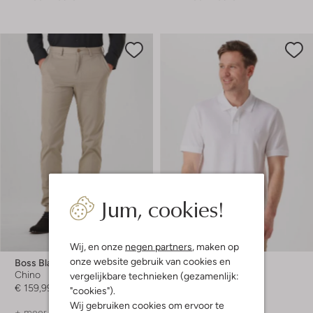
Jum, cookies!
-10%
Wij, en onze
negen partners
, maken op
onze website gebruik van cookies en
Boss Black
Boss Black
Chino
Polo
vergelijkbare technieken (gezamenlijk:
€ 159,99
€ 109,99
€ 98,99
"cookies").
Wij gebruiken cookies om ervoor te
+ meer kleuren
+ meer kleuren