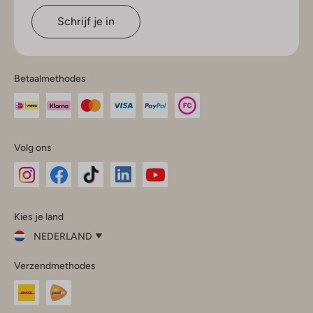
Schrijf je in
Betaalmethodes
Volg ons
Omoda
Omoda
Omoda
Omoda
Omoda
Kies je land
Instagram
Facebook
TikTok
LinkedIn
YouTube
NEDERLAND
Kies
Verzendmethodes
je
Sluit
land
Nederland