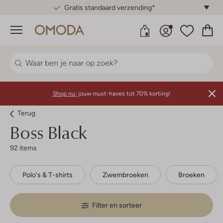
Gratis standaard verzending*
Menu
Shop nu:
jouw must-haves tot 70% korting!
Terug
Boss Black
92 items
Polo's & T-shirts
Zwembroeken
Broeken
Filter en sorteer