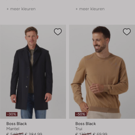
+ meer kleuren
+ meer kleuren
-30%
-50%
Boss Black
Boss Black
Mantel
Trui
€ 549,99
€ 384,99
€ 139,95
€ 69,99