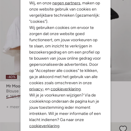
Wij, en onze
negen partners
, maken op
onze website gebruik van cookies en
vergelijkbare technieken (gezamenlijk:
"cookies").
Wij gebruiken cookies om ervoor te
zorgen dat onze website goed
functioneert, om jouw voorkeuren op
te slaan, om inzicht te verkrijgen in
bezoekersgedrag en om een profiel op
te bouwen van jouw online gedrag voor
gepersonaliseerde advertenties. Door
op "Accepteer alle cookies" te klikken,
Laatste item
ga je akkoord met het gebruik van alle
-40%
-60%
cookies zoals omschreven in onze
Mr Mood
Mr Mood
privacy-
en
cookieverklaring
.
Blouse
Maxi jurk
Wil je je voorkeuren wijzigen? Via de
€ 169,99
€ 101,99
€ 229,95
€ 91,99
cookieknop onderaan de pagina kun je
+ meer kleuren
jouw toestemming ieder moment
intrekken. Wil je meer informatie of een
klacht indienen? Ga naar onze
cookieverklaring
.