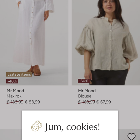
Laatste items
-60%
-40%
Mr Mood
Mr Mood
Maxirok
Blouse
€ 139,99
€ 83,99
€ 169,99
€ 67,99
+ meer kleuren
Jum, cookies!