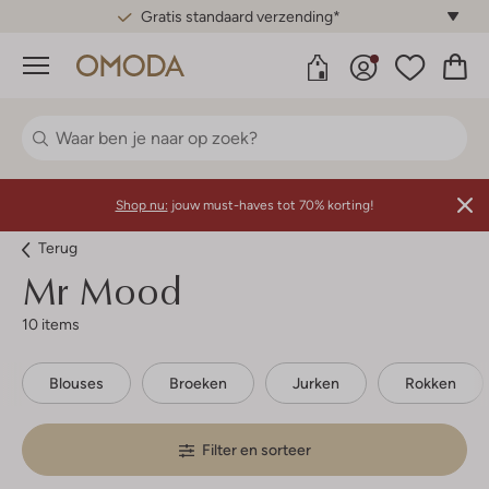
Gratis standaard verzending*
Menu
Shop nu:
jouw must-haves tot 70% korting!
Terug
Mr Mood
10 items
Blouses
Broeken
Jurken
Rokken
Filter en sorteer