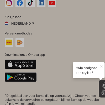
Omoda
Omoda
Omoda
Omoda
Omoda
Kies je land
Instagram
Facebook
TikTok
LinkedIn
YouTube
NEDERLAND
Kies
Verzendmethodes
je
Sluit
land
Nederland
België
(Nederlands)
Download onze Omoda app
Belgique
(Français)
Deutschland
*Dit geldt alleen voor items die op voorraad zijn. Check voor de
zekerheid de verwachte bezorgdatum bij het item op de website
of in je winkelmandje.