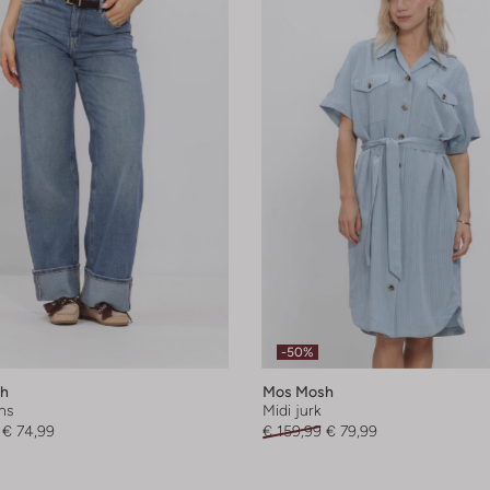
-50%
h
Mos Mosh
ns
Midi jurk
€ 74,99
€ 159,99
€ 79,99