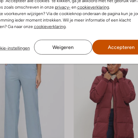
p "Accepteer alle cookies" te klikken, ga je akkoord met het gebruik van 
-60%
es zoals omschreven in onze
privacy-
en
cookieverklaring
.
h
Mos Mosh
 je voorkeuren wijzigen? Via de cookieknop onderaan de pagina kun je j
ns
Blouse
mming ieder moment intrekken. Wil je meer informatie of een klacht
€ 83,99
€ 149,99
€ 59,99
nen? Ga naar onze
cookieverklaring
.
+ meer kleuren
Weigeren
Accepteren
kie-instellingen