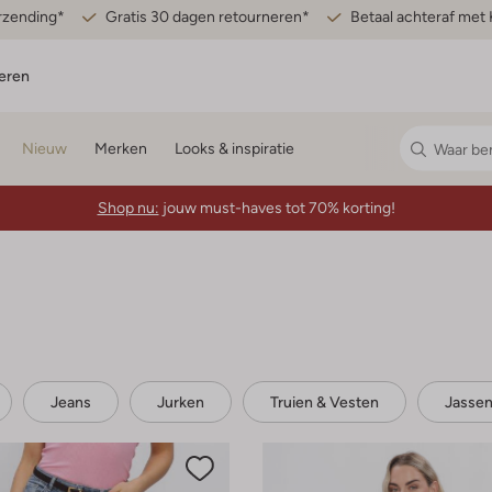
erzending*
Gratis 30 dagen retourneren*
Betaal achteraf met 
eren
Nieuw
Merken
Looks & inspiratie
Shop nu:
jouw must-haves tot 70% korting!
Jeans
Jurken
Truien & Vesten
Jasse