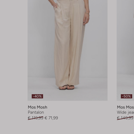
-40%
-50%
Mos Mosh
Mos Mos
Pantalon
Wide jea
€ 119,99
€ 71,99
€ 149,99