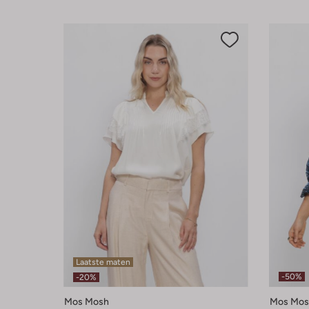
Laatste maten
-50%
-20%
Mos Mosh
Mos Mos