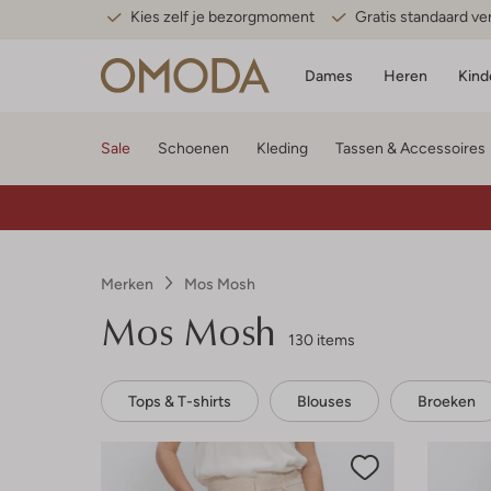
Kies zelf je bezorgmoment
Gratis standaard v
Dames
Heren
Kind
Sale
Schoenen
Kleding
Tassen & Accessoires
Merken
Mos Mosh
Mos Mosh
130 items
Tops & T-shirts
Blouses
Broeken