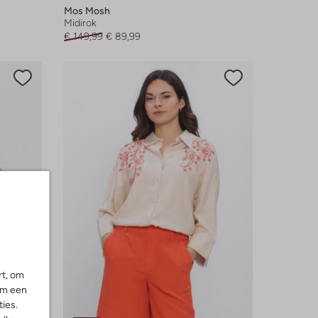
Mos Mosh
Midirok
€ 149,99
€ 89,99
rt, om
om een
ies.