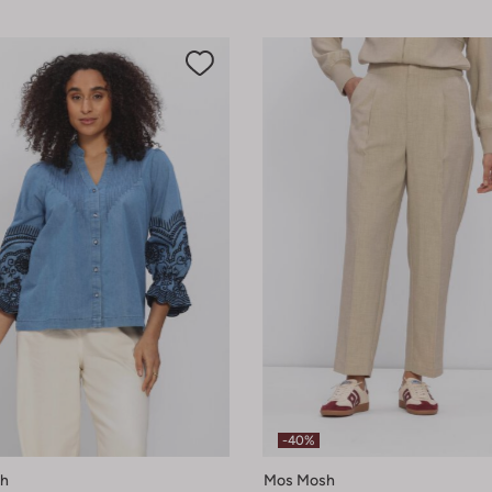
-40%
h
Mos Mosh