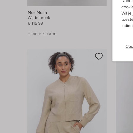
Door o
-40%
cooki
Mos Mosh
Mos Mos
Wil je
Wijde broek
Mom jea
toeste
€ 119,99
€ 139,99
indie
+ meer kleuren
Coo