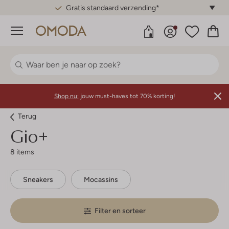
Gratis standaard verzending*
Menu
Shop nu:
jouw must-haves tot 70% korting!
Terug
Gio+
8 items
Sneakers
Mocassins
Filter en sorteer