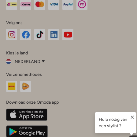
Volg ons
Omoda
Omoda
Omoda
Omoda
Omoda
Kies je land
Instagram
Facebook
TikTok
LinkedIn
YouTube
NEDERLAND
Kies
Verzendmethodes
je
Sluit
land
Nederland
België
(Nederlands)
Download onze Omoda app
Belgique
(Français)
Deutschland