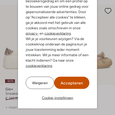
bezoekersgedrag en om een profiel op
te bouwen van jouw online gedrag voor
gepersonaliseerde advertenties. Door
op "Accepteer alle cookies" te klikken,
ga je akkoord met het gebruik van alle
cookies zoals omschreven in onze
privacy-
en
cookieverklaring
.
Wil je je voorkeuren wijzigen? Via de
cookieknop onderaan de pagina kun je
jouw toestemming ieder moment
intrekken. Wil je meer informatie of een
klacht indienen? Ga naar onze
cookieverklaring
.
-50%
-30%
Nieuw
Accepteren
Weigeren
Gio+
Gio+
Sneakers
Mocassins
Cookie-instellingen
€ 199,99
€ 99,99
€ 189,99
€ 132,99
+ meer kleuren