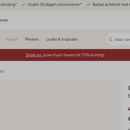
erzending*
Gratis 30 dagen retourneren*
Betaal achteraf met 
eren
Nieuw
Merken
Looks & inspiratie
Shop nu:
jouw must-haves tot 70% korting!
es
€