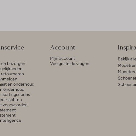
enservice
Account
Inspira
Mijn account
Bekijk all
n en bezorgen
Veelgestelde vragen
Modetren
gelijkheden
Modetren
n retourneren
Schoenen
anmelden
aat en onderhoud
Schoenen
en onderhoud
r kortingscodes
en klachten
e voorwaarden
tatement
atement
 Intelligence