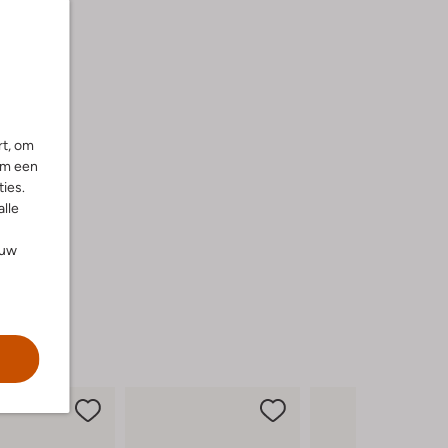
rt, om
om een
ies.
alle
ouw