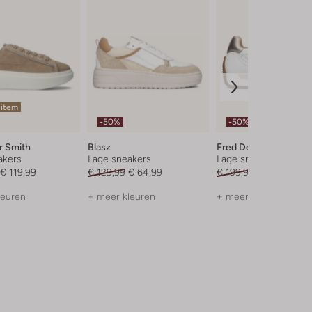
 item
-50%
-50%
r Smith
Blasz
Fred De La Bretonier
akers
Lage sneakers
Lage sneakers
€ 119,99
€ 129,99
€ 64,99
€ 199,99
€ 99,99
leuren
+ meer kleuren
+ meer kleuren