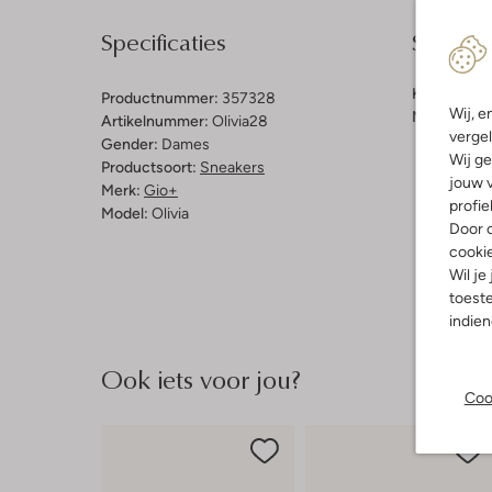
Specificaties
Samenst
Kleur:
Beig
Productnummer:
357328
Wij, e
Materiaal b
Artikelnummer:
Olivia28
vergel
Gender:
Dames
Wij ge
Productsoort:
Sneakers
jouw v
Merk:
Gio+
profie
Model:
Olivia
Door o
cooki
Wil je
toeste
indie
Ook iets voor jou?
Coo