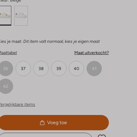
leur:
Beige
ies je maat:
Dit item valt normaal, kies je eigen maat
Maattabel
Maat uitverkocht?
36
37
38
39
40
41
42
ergelijkbare items
Voeg toe