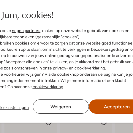
elling & Pasvorm
Jum, cookies!
e
n onze
negen partners
, maken op onze website gebruik van cookies en
uitenkant:
Leer
ijkbare technieken (gezamenlijk: "cookies").
bruiken cookies om ervoor te zorgen dat onze website goed functionee
oorkeuren op te slaan, om inzicht te verkrijgen in bezoekersgedrag en 
l op te bouwen van jouw online gedrag voor gepersonaliseerde advertent
p "Accepteer alle cookies" te klikken, ga je akkoord met het gebruik van 
es zoals omschreven in onze
privacy-
en
cookieverklaring
.
 je voorkeuren wijzigen? Via de cookieknop onderaan de pagina kun je j
mming ieder moment intrekken. Wil je meer informatie of een klacht
nen? Ga naar onze
cookieverklaring
.
Weigeren
Accepteren
kie-instellingen