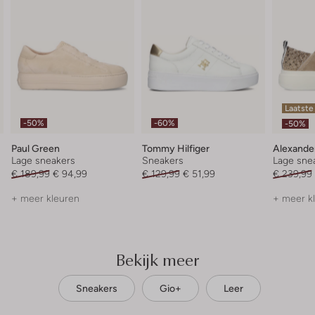
Laatste
-50%
-60%
-50%
Paul Green
Tommy Hilfiger
Alexande
Lage sneakers
Sneakers
Lage sne
€ 189,99
€ 94,99
€ 129,99
€ 51,99
€ 239,99
+ meer kleuren
+ meer k
Bekijk meer
Sneakers
Gio+
Leer