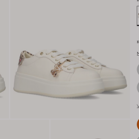
K
K
V