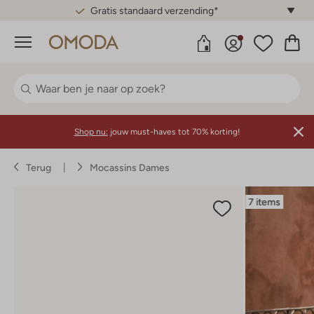
Gratis standaard verzending*
Menu
Shop nu:
jouw must-haves tot 70% korting!
Terug
Mocassins Dames
7 items