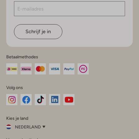
Schrijf je in
Betaalmethodes
Volg ons
Omoda
Omoda
Omoda
Omoda
Omoda
Kies je land
Instagram
Facebook
TikTok
LinkedIn
YouTube
NEDERLAND
Kies