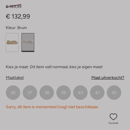
€ 189,99
€ 132,99
Kleur:
Bruin
Kies je maat:
Dit item valt normaal, kies je eigen maat
Maattabel
Maat uitverkocht?
36
37
38
39
40
41
42
Sorry, dit item is momenteel (nog) niet beschikbaar.
Favoriet