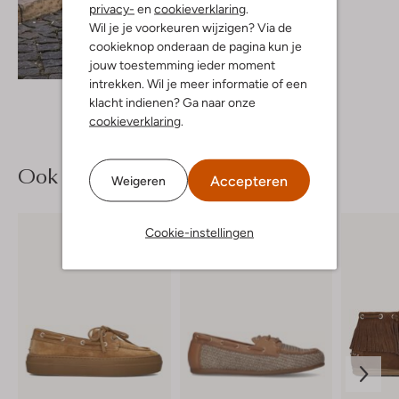
Trui
privacy-
en
cookieverklaring
.
€ 79,99
Wil je je voorkeuren wijzigen? Via de
cookieknop onderaan de pagina kun je
Ontdek de look
jouw toestemming ieder moment
intrekken. Wil je meer informatie of een
klacht indienen? Ga naar onze
cookieverklaring
.
Ook iets voor jou?
Accepteren
Weigeren
Cookie-instellingen