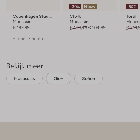
-30%
Nieuw
-50%
Copenhagen Studios
Ctwlk
Toral
Mocassins
Mocassins
Mocas
€ 199,99
€ 149,99
€ 104,99
€ 219,
+ meer kleuren
Bekijk meer
Mocassins
Gio+
Suède