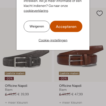
intrekken. Wil je meer informatie of een
klacht indienen? Ga naar onze
cookieverklaring
.
Accepteren
Weigeren
Cookie-instellingen
Laatste maten
Laatste maten
-20%
-20%
Officine Napoli
Officine Napoli
Riem
Riem
€ 49,95
€ 39,99
€ 59,95
€ 47,99
+ meer kleuren
+ meer kleuren