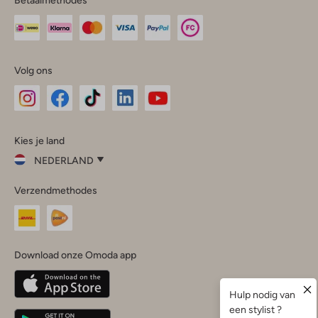
Volg ons
Omoda
Omoda
Omoda
Omoda
Omoda
Kies je land
Instagram
Facebook
TikTok
LinkedIn
YouTube
NEDERLAND
Kies
Verzendmethodes
je
Sluit
land
Nederland
België
(Nederlands)
Download onze Omoda app
Belgique
(Français)
Deutschland