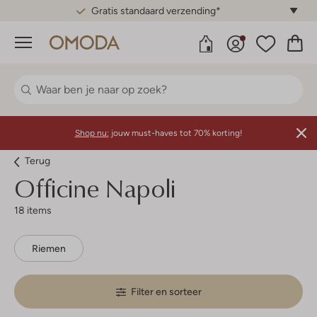
Gratis standaard verzending*
Menu
Shop nu:
jouw must-haves tot 70% korting!
Terug
Officine Napoli
18 items
Riemen
Filter en sorteer