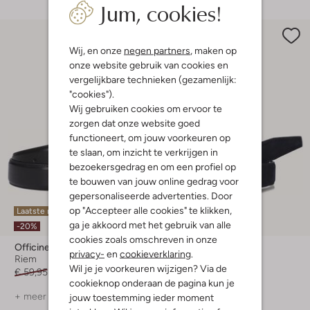
Jum, cookies!
Wij, en onze
negen partners
, maken op
onze website gebruik van cookies en
vergelijkbare technieken (gezamenlijk:
"cookies").
Wij gebruiken cookies om ervoor te
zorgen dat onze website goed
functioneert, om jouw voorkeuren op
te slaan, om inzicht te verkrijgen in
bezoekersgedrag en om een profiel op
te bouwen van jouw online gedrag voor
gepersonaliseerde advertenties. Door
op "Accepteer alle cookies" te klikken,
Laatste maten
Laatste maten
ga je akkoord met het gebruik van alle
-20%
-20%
cookies zoals omschreven in onze
Officine Napoli
Officine Napoli
privacy-
en
cookieverklaring
.
Riem
Riem
Wil je je voorkeuren wijzigen? Via de
€ 59,95
€ 47,99
€ 49,95
€ 39,99
cookieknop onderaan de pagina kun je
+ meer kleuren
+ meer kleuren
jouw toestemming ieder moment