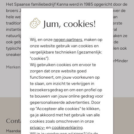
Het Spaanse familiebedrijf Kanna werd in 1985 opgericht door de
broers John en Thomas de la Cerda. Zij wilden de dames over de
hele wereld kennis laten maken met de elegantie en stijl van
Jum, cookies!
traditionele mediterrane schoenen. Daarbij legden ze in eerste
instantie de nadruk op het gebruik van traditionele en vooral
natuurlijke materialen, zoals leer en jute. Tegenwoordig maken ze
Wij, en onze
negen partners
, maken op
ook gebruik van moderne materialen en brengen ze naast de
onze website gebruik van cookies en
typische open zomerschoenen zoals espadrilles en sandalen ook
vergelijkbare technieken (gezamenlijk:
sneakers voor dames uit.
"cookies").
Meer
Minder
Wij gebruiken cookies om ervoor te
Merken
Kanna
zorgen dat onze website goed
functioneert, om jouw voorkeuren op
te slaan, om inzicht te verkrijgen in
bezoekersgedrag en om een profiel op
te bouwen van jouw online gedrag voor
gepersonaliseerde advertenties. Door
op "Accepteer alle cookies" te klikken,
ga je akkoord met het gebruik van alle
Contact
cookies zoals omschreven in onze
privacy-
en
cookieverklaring
.
Maandag - Vrijdag 09:00 - 19:00 uur
Wil je je voorkeuren wijzigen? Via de