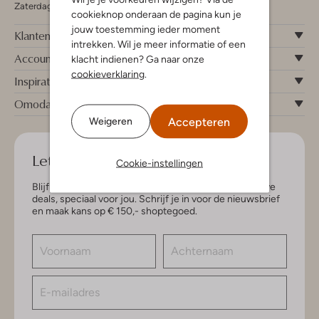
Zaterdag 09:00 - 17:00 uur
cookieknop onderaan de pagina kun je
jouw toestemming ieder moment
Klantenservice
intrekken. Wil je meer informatie of een
Account
klacht indienen? Ga naar onze
cookieverklaring
.
Inspiratie
Omoda
Accepteren
Weigeren
Let's keep in touch!
Cookie-instellingen
Blijf op de hoogte van de nieuwste items en exclusieve
deals, speciaal voor jou. Schrijf je in voor de nieuwsbrief
en maak kans op € 150,- shoptegoed.