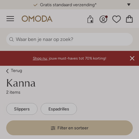
Gratis standaard verzending*
Menu
Shop nu:
jouw must-haves tot 70% korting!
Terug
Kanna
2 items
Slippers
Espadrilles
Filter en sorteer