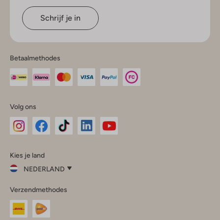
Schrijf je in
Betaalmethodes
Volg ons
Omoda
Omoda
Omoda
Omoda
Omoda
Kies je land
Instagram
Facebook
TikTok
LinkedIn
YouTube
NEDERLAND
Kies
Verzendmethodes
je
Sluit
land
Nederland