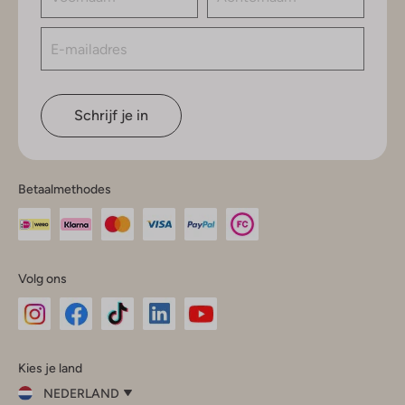
Schrijf je in
Betaalmethodes
Volg ons
Omoda
Omoda
Omoda
Omoda
Omoda
Kies je land
Instagram
Facebook
TikTok
LinkedIn
YouTube
NEDERLAND