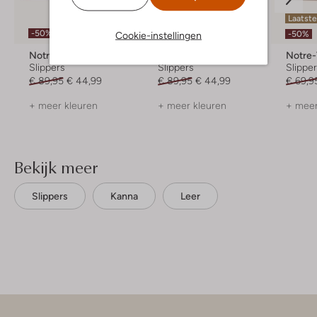
Laatst
-50%
-50%
-50%
Cookie-instellingen
Notre-V
Blasz
Notre
Slippers
Slippers
Slippe
€ 89,95
€ 44,99
€ 89,95
€ 44,99
€ 69,9
+ meer kleuren
+ meer kleuren
+ meer
Bekijk meer
Slippers
Kanna
Leer