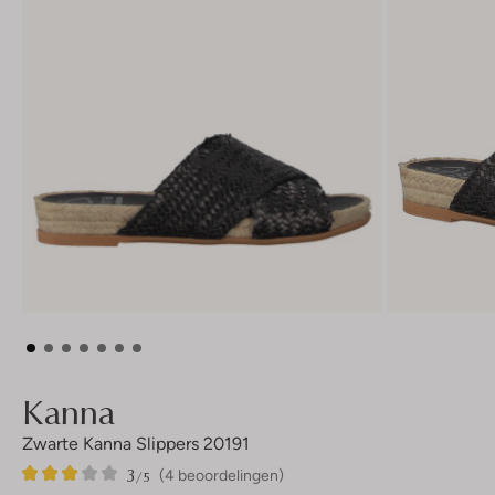
Kanna
Zwarte Kanna Slippers 20191
3
4
3
/5
(4 beoordelingen)