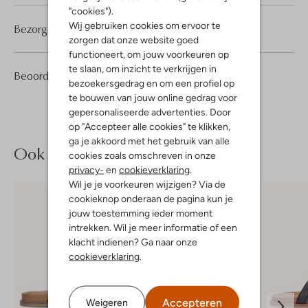
"cookies").
Wij gebruiken cookies om ervoor te
Bezorgen & retourneren
zorgen dat onze website goed
functioneert, om jouw voorkeuren op
te slaan, om inzicht te verkrijgen in
4
3
Beoordelingen
(4)
3
/5
bezoekersgedrag en om een profiel op
Sterren
te bouwen van jouw online gedrag voor
gepersonaliseerde advertenties. Door
op "Accepteer alle cookies" te klikken,
ga je akkoord met het gebruik van alle
Ook iets voor jou?
cookies zoals omschreven in onze
privacy-
en
cookieverklaring
.
Wil je je voorkeuren wijzigen? Via de
cookieknop onderaan de pagina kun je
jouw toestemming ieder moment
intrekken. Wil je meer informatie of een
klacht indienen? Ga naar onze
cookieverklaring
.
Accepteren
Weigeren