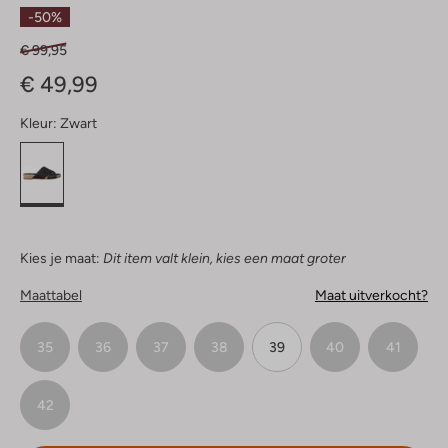
Sterren
-50%
€ 99,95
€ 49,99
Kleur:
Zwart
Kies je maat:
Dit item valt klein, kies een maat groter
Maattabel
Maat uitverkocht?
35
36
37
38
39
40
41
42