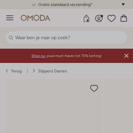
Gratis standaard verzending*
Menu
Shop nu:
jouw must-haves tot 70% korting!
Terug
Slippers Dames