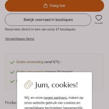
Voeg toe
Bekijk voorraad in boutiques
Favoriet
Reserveer direct in een van onze 37 boutiques
Vergelijkbare items
Gratis verzending
vanaf €75,-
Gratis retourneren
binnen 30 dagen*
Jum, cookies!
Betaal achteraf
met Klarna
Wij, en onze
negen partners
, maken op
Product informatie
onze website gebruik van cookies en
vergelijkbare technieken (gezamenlijk: